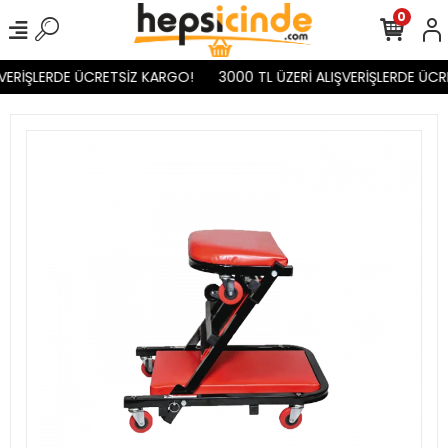
0
VERİŞLERDE ÜCRETSİZ KARGO!
3000 TL ÜZERİ ALIŞVERİŞLERDE ÜCR