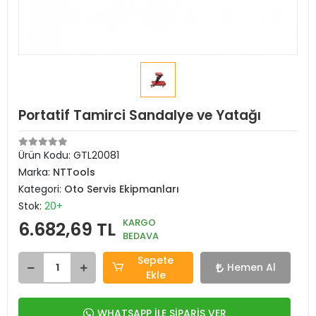
Portatif Tamirci Sandalye ve Yatağı
Ürün Kodu:
GTL20081
Marka:
NTTools
Kategori:
Oto Servis Ekipmanları
Stok:
20+
KARGO
6.682,69 TL
BEDAVA
Sepete
Hemen Al
Ekle
WHATSAPP İLE SİPARİŞ VER