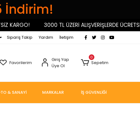
5 İndirim!
İZ KARGO!
3000 TL ÜZERİ ALIŞVERİŞLERDE ÜCRETSİ
Sipariş Takip
Yardım
İletişim
0
Giriş Yap
Favorilerim
Sepetim
Üye Ol
TO & SANAYİ
MARKALAR
İŞ GÜVENLİĞİ