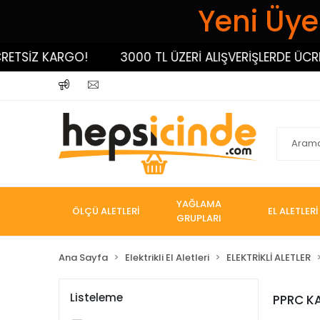
Yeni Üyel
ETSİZ KARGO!
3000 TL ÜZERİ ALIŞVERİŞLERDE ÜCRE
YAĞLAMA
ÖLÇÜ ALETLERİ
EL ALETLERİ
GRUPLARI
Ana Sayfa
Elektrikli El Aletleri
ELEKTRİKLİ ALETLER
Listeleme
PPRC K