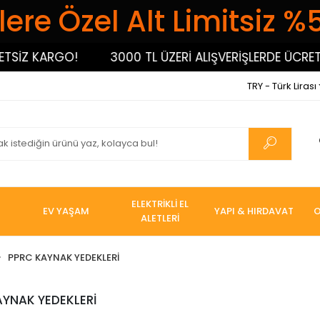
ere Özel Alt Limitsiz %
TSİZ KARGO!
3000 TL ÜZERİ ALIŞVERİŞLERDE ÜCRETS
TRY - Türk Lirası
ELEKTRİKLİ EL
EV YAŞAM
YAPI & HIRDAVAT
O
ALETLERİ
PPRC KAYNAK YEDEKLERİ
AYNAK YEDEKLERİ