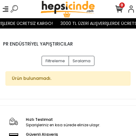
0
RİŞLERDE ÜCRETSİZ KARGO!
3000 TL ÜZERİ ALIŞVERİŞLERDE ÜCRET
PR ENDÜSTRİYEL YAPIŞTIRICILAR
Filtreleme
Sıralama
Ürün bulunamadı.
Hızlı Teslimat
Siparişleriniz en kısa sürede elinize ulaşır.
Güvenli Alışveriş