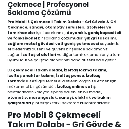
Çekmece | Profesyonel
Saklama Çözümü
Pro Mobil 8 Çekmeceli Takım Dolabı - Gri Gövde & Gri
Çekmece
,
sanayi, otomotiv servisleri, atölyeler ve
tamirhaneler
için tasarlanmış
dayanıklı, geniş kapasiteli
ve fonksiyonel
bir saklama çözümüdür.
Şık gri tasarımı,
sağlam metal gövdesi ve 8 geniş çekmecesi
sayesinde
el aletlerinizi düzenli ve güvenli bir şekilde saklamanızı
sağlar.
İzeltaş el aletleri
ve diğer tamir ekipmanlarıyla tam
uyumludur ve çalışma alanlarınızı daha düzenli hale getirir.
Bu
çekmeceli takım dolabı
,
İzeltaş lokma takımı
,
İzeltaş anahtar takımı
,
İzeltaş pense
,
İzeltaş
tornavida seti
gibi temel el aletlerini organize etmek için
mükemmel bir çözümdür.
İzeltaş online satış
noktalarından kolayca sipariş edilebilen bu model,
otomotiv, marangozluk, sanayi, elektrik ve bakım
çalışmaları
gibi birçok farklı sektörde kullanılmaktadır.
Pro Mobil 8 Çekmeceli
Takım Dolabı - Gri Gövde &