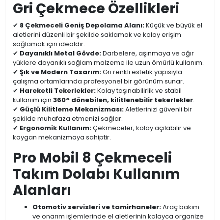
Gri Çekmece Özellikleri
✔
8 Çekmeceli Geniş Depolama Alanı:
Küçük ve büyük el
aletlerini düzenli bir şekilde saklamak ve kolay erişim
sağlamak için idealdir.
✔
Dayanıklı Metal Gövde:
Darbelere, aşınmaya ve ağır
yüklere dayanıklı sağlam malzeme ile uzun ömürlü kullanım.
✔
Şık ve Modern Tasarım:
Gri renkli estetik yapısıyla
çalışma ortamlarında profesyonel bir görünüm sunar.
✔
Hareketli Tekerlekler:
Kolay taşınabilirlik ve stabil
kullanım için
360° dönebilen, kilitlenebilir tekerlekler
.
✔
Güçlü Kilitleme Mekanizması:
Aletlerinizi güvenli bir
şekilde muhafaza etmenizi sağlar.
✔
Ergonomik Kullanım:
Çekmeceler, kolay açılabilir ve
kaygan mekanizmaya sahiptir.
Pro Mobil 8 Çekmeceli
Takım Dolabı Kullanım
Alanları
Otomotiv servisleri ve tamirhaneler:
Araç bakım
ve onarım işlemlerinde el aletlerinin kolayca organize