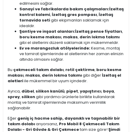
edilmesini sağlar.
Sanayi ve fabrikalarda bakım çalışmaları:
İzeltaş
kontrol kalemi
,
İzeltaş gres pompası
,
İzeltaş
tornavida seti
gibi ekipmanları saklamak için
idealdir.
Şantiye ve inşaat alanları:
İzeltaş pense fiyatları
,
boru kesme makası
,
makas
,
derin lokma takımı
gibi el aletlerini düzenli saklamak için mükemmeldir.
Ev ve marangozluk atölyelerinde:
Kesme, montaj
ve tamirat işlemlerinde el aletlerinin her zaman elinizin
altında olmasını sağlar.
Bu
çekmeceli takım dolabı
,
rotil çektirme
,
boru kesme
makası
,
makas
,
derin lokma takımı
gibi diğer
İzeltaş el
aletleri
ile mükemmel bir uyum içindedir.
Ayrıca,
dübel
,
silikon kanülü
,
pipet
,
yapıştırıcı
,
boya
,
sprey
,
silikon
gibi yardımcı ürünlerle birlikte kullanılarak
montaj ve tamirat işlemlerinde maksimum verimlilik
sağlanabilir.
Eğer
geniş iç hacme sahip, dayanıklı ve taşınabilir bir
takım dolabı
arıyorsanız,
Pro Mobil 8 Çekmeceli Takım
Dolabı - Gri Gövde & Gri Çekmece
tam size göre!
Şimdi