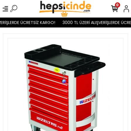
0
ERİŞLERDE ÜCRETSİZ KARGO!
3000 TL ÜZERİ ALIŞVERİŞLERDE ÜCRE