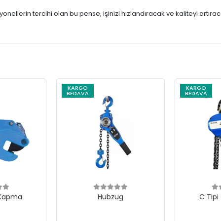
ellerin tercihi olan bu pense, işinizi hızlandıracak ve kaliteyi artıraca
KARGO
KARGO
BEDAVA
BEDAVA
 Kapma
Hubzug
C Tipi