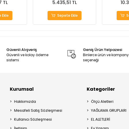
7 TL
5.435,51 TL
10.
 Ekle
Sepete Ekle
S
Güvenli Alışveriş
Geniş Ürün Yelpazesi
Güvenli ve kolay ödeme
Binlerce ürün ve kampan
sistemi
seçeneği
Kurumsal
Kategoriler
Hakkımızda
Ölçü Aletleri
Mesafeli Satış Sözleşmesi
YAĞLAMA GRUPLARI
Kullanıcı Sözleşmesi
EL ALETLERİ
İletişim
Ev Yaşam