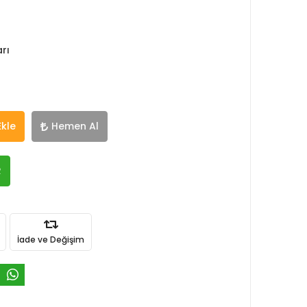
rı
Ekle
Hemen Al
R
İade ve Değişim