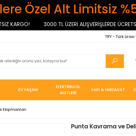
ere Özel Alt Limitsiz %
 KARGO!
3000 TL ÜZERİ ALIŞVERİŞLERDE ÜCRETSİZ 
TRY - Türk Lirası
ELEKTRİKLİ EL
EV YAŞAM
YAPI & HIRDAVAT
O
ALETLERİ
s Ekipmanları
Punta Kavrama ve Del