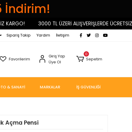
5 İndirim!
KARGO!
3000 TL ÜZERİ ALIŞVERİŞLERDE ÜCRETSİZ KA
Sipariş Takip
Yardım
İletişim
0
Giriş Yap
Favorilerim
Sepetim
Üye Ol
TO & SANAYİ
MARKALAR
İŞ GÜVENLİĞİ
ik Açma Pensi