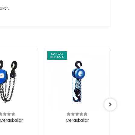
ktır.
KARGO
KARG
BEDAVA
BEDAV
 Ceraskallar
Ceraskallar