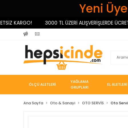
Yeni Üyel
İZ KARGO!
3000 TL ÜZERİ ALIŞVERİŞLERDE ÜCRETSİZ
YAĞLAMA
ÖLÇÜ ALETLERİ
EL ALETLERİ
GRUPLARI
Ana Sayfa
Oto & Sanayi
OTO SERVİS
Oto Servi