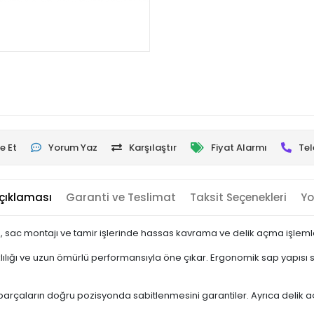
e Et
Yorum Yaz
Karşılaştır
Fiyat Alarmı
Tel
çıklaması
Garanti ve Teslimat
Taksit Seçenekleri
Yo
, sac montajı ve tamir işlerinde hassas kavrama ve delik açma işlemleri
ıklılığı ve uzun ömürlü performansıyla öne çıkar. Ergonomik sap yapısı 
parçaların doğru pozisyonda sabitlenmesini garantiler. Ayrıca delik