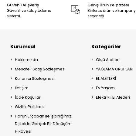
Güvenli Alışveriş
Geniş Ürün Yelpazesi
Güvenli ve kolay ödeme
Binlerce ürün ve kampan
sistemi
seçeneği
Kurumsal
Kategoriler
Hakkımızda
Ölçü Aletleri
Mesafeli Satış Sözleşmesi
YAĞLAMA GRUPLARI
Kullanıcı Sözleşmesi
EL ALETLERİ
İletişim
Ev Yaşam
İade Koşulları
Elektrikli El Aletleri
Gizlilik Politikası
Harun Erçoban ile İşbirliğimiz:
Dijitalde Gerçek Bir Dönüşüm
Hikayesi