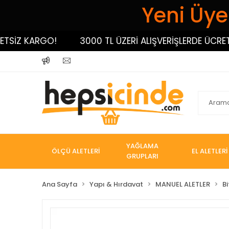
Yeni Üyel
Z KARGO!
3000 TL ÜZERİ ALIŞVERİŞLERDE ÜCRETSİZ
YAĞLAMA
ÖLÇÜ ALETLERİ
EL ALETLERİ
GRUPLARI
Ana Sayfa
Yapı & Hırdavat
MANUEL ALETLER
Bi