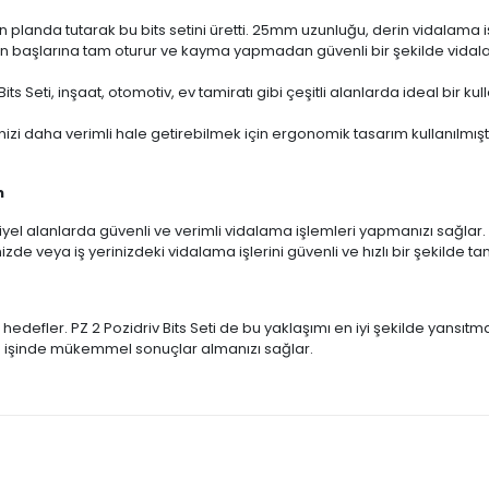
ön planda tutarak bu bits setini üretti. 25mm uzunluğu, derin vidalama iş
rın başlarına tam oturur ve kayma yapmadan güvenli bir şekilde vidalama 
Bits Seti, inşaat, otomotiv, ev tamiratı gibi çeşitli alanlarda ideal bir ku
inizi daha verimli hale getirebilmek için ergonomik tasarım kullanılmışt
n
triyel alanlarda güvenli ve verimli vidalama işlemleri yapmanızı sağlar. 
 veya iş yerinizdeki vidalama işlerini güvenli ve hızlı bir şekilde tam
 hedefler. PZ 2 Pozidriv Bits Seti de bu yaklaşımı en iyi şekilde yansıt
ma işinde mükemmel sonuçlar almanızı sağlar.