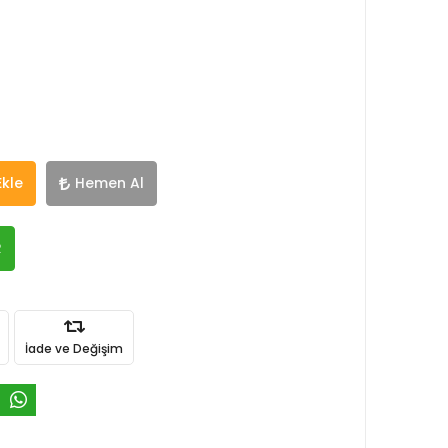
Ekle
Hemen Al
R
İade ve Değişim