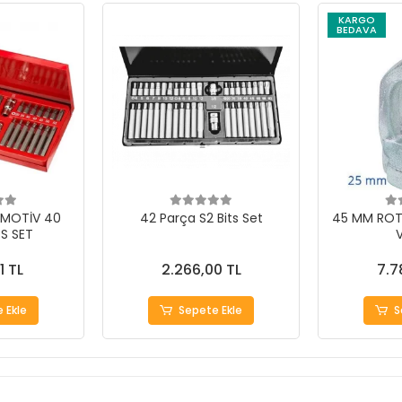
KARGO
BEDAVA
MOTİV 40
42 Parça S2 Bits Set
45 MM ROT
S SET
V
1 TL
2.266,00 TL
7.7
 Ekle
Sepete Ekle
S