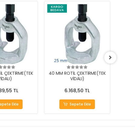
KARGO
KARG
BEDAVA
BEDAV
İL ÇEKTİRME(TEK
40 MM ROTİL ÇEKTİRME(TEK
29 MM
İDALI)
VİDALI)
89,55 TL
6.168,50 TL
epete Ekle
Sepete Ekle