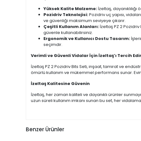
Yüksek Kalite Malzeme:
İzeltaş, dayanıklılığı 
Pozidriv Teknolojisi:
Pozidriv uç yapısı, vidala
ve güvenliği maksimum seviyeye çıkarır.
Çeşitli Kullanım Alanları:
İzeltaş PZ 2 Pozidriv 
güvenle kullanabilirsiniz.
Ergonomik ve Kullanıcı Dostu Tasarım:
İşler
seçimdir.
Verimli ve Güvenli Vidalar İçin İzeltaş’ı Tercih Edi
İzeltaş PZ 2 Pozidriv Bits Seti, inşaat, tamirat ve endüs
ömürlü kullanım ve mükemmel performans sunar. Evinizde
İzeltaş Kalitesine Güvenin
İzeltaş, her zaman kaliteli ve dayanıklı ürünler sunmayı
uzun süreli kullanım imkanı sunan bu set, her vidala
Benzer Ürünler