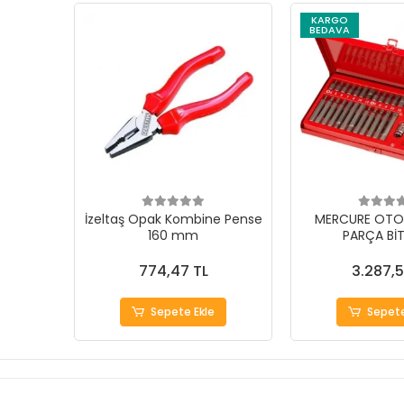
KARGO
BEDAVA
İzeltaş Opak Kombine Pense
MERCURE OTO
160 mm
PARÇA BİT
774,47 TL
3.287,5
Sepete Ekle
Sepete