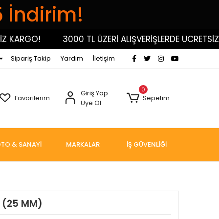
5 İndirim!
ARGO!
3000 TL ÜZERİ ALIŞVERİŞLERDE ÜCRETSİZ KAR
Sipariş Takip
Yardım
İletişim
0
Giriş Yap
Favorilerim
Sepetim
Üye Ol
TO & SANAYİ
MARKALAR
İŞ GÜVENLİĞİ
T (25 MM)