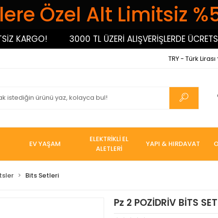
ere Özel Alt Limitsiz %
 KARGO!
3000 TL ÜZERİ ALIŞVERİŞLERDE ÜCRETSİZ K
TRY - Türk Lirası
ELEKTRİKLİ EL
EV YAŞAM
YAPI & HIRDAVAT
O
ALETLERİ
tsler
Bits Setleri
Pz 2 POZİDRİV BİTS SE