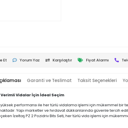
e Et
Yorum Yaz
Karşılaştır
Fiyat Alarmı
Tel
çıklaması
Garanti ve Teslimat
Taksit Seçenekleri
Yo
 Verimli Vidalar İçin İdeal Seçim
yüksek performansı ile her türlü vidalama işlemi için mükemmel bir terci
maktadır. Yapı marketler ve hırdavat dükkanlarında güvenle tercih edil
 çeken İzeltaş PZ 2 Pozidriv Bits Seti, her türlü vida işlemi için mükem