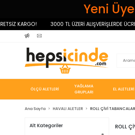
Yeni Üyel
ETSİZ KARGO!
3000 TL ÜZERİ ALIŞVERİŞLERDE ÜCRET
YAĞLAMA
ÖLÇÜ ALETLERİ
EL ALETLERİ
GRUPLARI
Ana Sayfa
HAVALI ALETLER
ROLL ÇİVİ TABANCALAR
Alt Kategoriler
ROLL Çİ