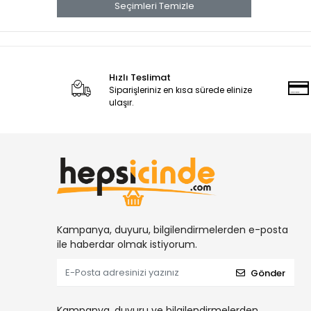
Seçimleri Temizle
KOLİ KAPAMA TABANCALARI
YÜKSÜKLÜ NİPELLER
DİŞİ HORTUM REKORLARI
DİĞER HAVALI ALETLER
Hızlı Teslimat
Siparişleriniz en kısa sürede elinize
NİPELLER
ulaşır.
TERS LÜLELER
KLİPS TABANCALARI
DÖŞEME TABANCALARI
DİŞİ TAPALAR
DİRSEKLER
HORTUM TE LER
Kampanya, duyuru, bilgilendirmelerden e-posta
TE REKORLAR
ile haberdar olmak istiyorum.
MİNİ KÜRESEL VANALAR
Gönder
MEKANİK ZIMBA TABANCALARI
ORANTILI NİPELLER
Kampanya, duyuru ve bilgilendirmelerden