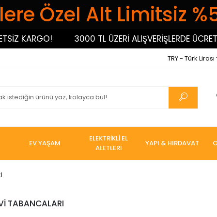
ere Özel Alt Limitsiz %
SİZ KARGO!
3000 TL ÜZERİ ALIŞVERİŞLERDE ÜCRETS
TRY - Türk Lirası
ELEKTRİKLİ EL
EV YAŞAM
YAPI & HIRDAVAT
O
ALETLERİ
I
Vİ TABANCALARI