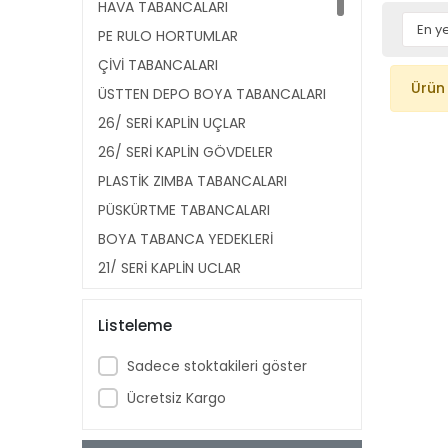
HAVA TABANCALARI
PE RULO HORTUMLAR
ÇİVİ TABANCALARI
Ürün
ÜSTTEN DEPO BOYA TABANCALARI
26/ SERİ KAPLİN UÇLAR
26/ SERİ KAPLİN GÖVDELER
PLASTİK ZIMBA TABANCALARI
PÜSKÜRTME TABANCALARI
BOYA TABANCA YEDEKLERİ
21/ SERİ KAPLİN UÇLAR
21/ SERİ KAPLİN GÖVDELER
Listeleme
14/ SERİ ÇİVİLER
HAVALI KESKİLER
Sadece stoktakileri göster
SPİRAL HORTUMLAR
Ücretsiz Kargo
KÖR TAPALAR
SEVİYE GÖSTERGELERİ