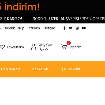
5 İndirim!
İZ KARGO!
3000 TL ÜZERİ ALIŞVERİŞLERDE ÜCRETSİZ
Sipariş Takip
Yardım
İletişim
0
Giriş Yap
Favorilerim
Sepetim
Üye Ol
TO & SANAYİ
MARKALAR
İŞ GÜVENLİĞİ