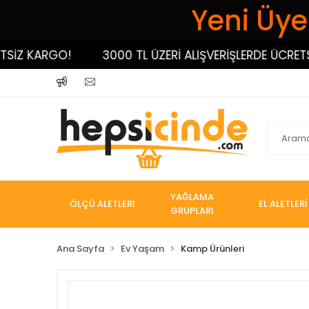
Yeni Üyel
KARGO!
3000 TL ÜZERİ ALIŞVERİŞLERDE ÜCRETSİZ K
YAĞLAMA
ÖLÇÜ ALETLERİ
EL ALETLERİ
GRUPLARI
Ana Sayfa
Ev Yaşam
Kamp Ürünleri