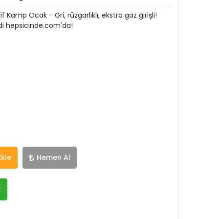
Kamp Ocak - Gri, rüzgarlıklı, ekstra gaz girişli!
di hepsicinde.com'da!
Ekle
Hemen Al
R