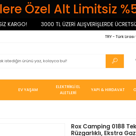
ere Özel Alt Limitsiz %
ARGO!
3000 TL ÜZERİ ALIŞVERİŞLERDE ÜCRETSİZ KAR
TRY - Türk Lirası
ELEKTRİKLİ EL
EV YAŞAM
YAPI & HIRDAVAT
O
ALETLERİ
Rox Camping 0188 Tekl
Rüzgarlıklı, Ekstra Gaz 