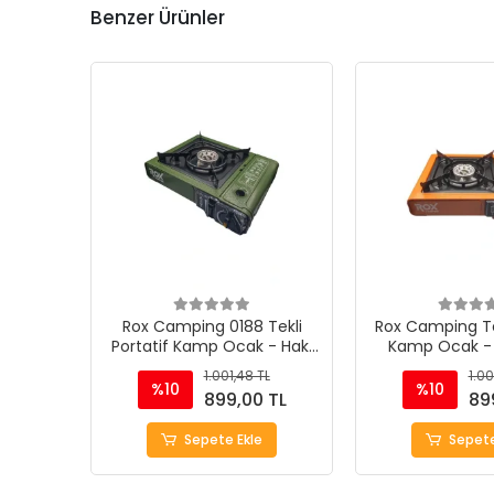
Benzer Ürünler
Rox Camping 0188 Tekli
Rox Camping Tek
Portatif Kamp Ocak - Haki
Kamp Ocak - 
Yeşil, Rüzgarlıklı, Ekstra Gaz
Rüzgarlıklı, Ekstr
1.001,48 TL
1.00
Girişli
%10
%10
899,00 TL
89
Sepete Ekle
Sepete