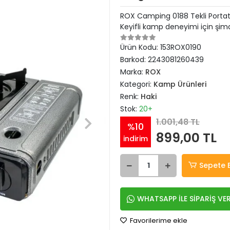
ROX Camping 0188 Tekli Portatif 
Keyifli kamp deneyimi için şim
Ürün Kodu:
153ROX0190
Barkod:
2243081260439
Marka:
ROX
Kategori:
Kamp Ürünleri
Renk:
Haki
Stok:
20+
1.001,48 TL
%10
899,00 TL
indirim
Sepete 
WHATSAPP İLE SİPARİŞ VE
Favorilerime ekle