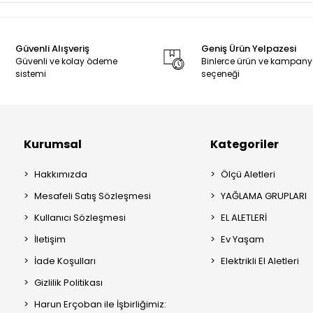
Güvenli Alışveriş
Geniş Ürün Yelpazesi
Güvenli ve kolay ödeme
Binlerce ürün ve kampan
sistemi
seçeneği
Kurumsal
Kategoriler
Hakkımızda
Ölçü Aletleri
Mesafeli Satış Sözleşmesi
YAĞLAMA GRUPLARI
Kullanıcı Sözleşmesi
EL ALETLERİ
İletişim
Ev Yaşam
İade Koşulları
Elektrikli El Aletleri
Gizlilik Politikası
Harun Erçoban ile İşbirliğimiz: