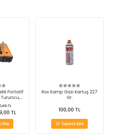
li Portatif
Rox Kamp Gazı Kartuş 227
Turuncu,
Gr.
a Gaz Girişli
1,48 TL
100,00 TL
9,00 TL
 Ekle
Sepete Ekle