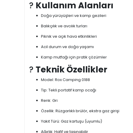
?
Kullanım Alanları
Doğa yürüyüşleri ve kamp gezileri
Balıkçılık ve avcılık turları
Piknik ve açık hava etkinlikleri
Acil durum ve doğa yaşamı
Kamp mutfağı için pratik çözümler
?
Teknik Özellikler
Model: Rox Camping 0188
Tip: Tekli portatif kamp ocağı
Renk: Gri
Özellik: Rüzgarlıklı brülör, ekstra gaz girişi
Yakıt Türü: Gaz kartuşu (uyumlu)
Ağırlık: Hafif ve taşınabilir