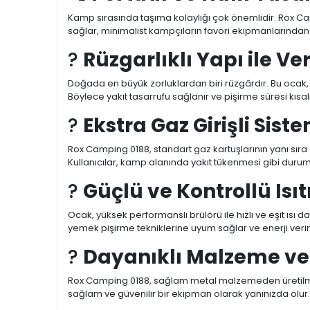
Kamp sırasında taşıma kolaylığı çok önemlidir. Rox Cam
sağlar, minimalist kampçıların favori ekipmanlarından 
?️
Rüzgarlıklı Yapı ile V
Doğada en büyük zorluklardan biri rüzgârdır. Bu ocak, ö
Böylece yakıt tasarrufu sağlanır ve pişirme süresi kısal
?
Ekstra Gaz Girişli Sist
Rox Camping 0188, standart gaz kartuşlarının yanı sıra 
Kullanıcılar, kamp alanında yakıt tükenmesi gibi durum
?
Güçlü ve Kontrollü Is
Ocak, yüksek performanslı brülörü ile hızlı ve eşit ısı da
yemek pişirme tekniklerine uyum sağlar ve enerji verimlil
?
Dayanıklı Malzeme v
Rox Camping 0188, sağlam metal malzemeden üretilmiştir. 
sağlam ve güvenilir bir ekipman olarak yanınızda olur.