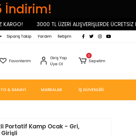
5 İndirim!
GO!
3000 TL ÜZERİ ALIŞVERİŞLERDE ÜCRETSİZ KARG
Sipariş Takip
Yardım
İletişim
0
Giriş Yap
Favorilerim
Sepetim
Üye Ol
TO & SANAYİ
MARKALAR
İŞ GÜVENLİĞİ
i Portatif Kamp Ocak - Gri,
Girişli