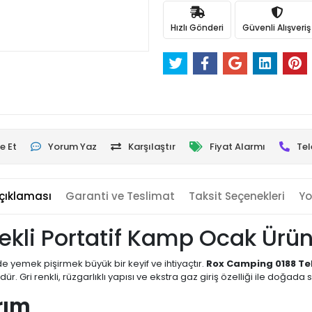
Hızlı Gönderi
Güvenli Alışveriş
e Et
Yorum Yaz
Karşılaştır
Fiyat Alarmı
Tel
çıklaması
Garanti ve Teslimat
Taksit Seçenekleri
Yo
kli Portatif Kamp Ocak Ürü
de yemek pişirmek büyük bir keyif ve ihtiyaçtır.
Rox Camping 0188 Te
ür. Gri renkli, rüzgarlıklı yapısı ve ekstra gaz giriş özelliği ile doğada 
arım