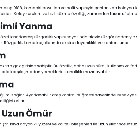
ping 0188, kompakt boyutları ve hafif yapısıyla çantanızda kolayca ta
biridir. Kolay kurulum ve hızlı sökme özelliği, zamandan tasarruf etme
erimli Yanma
zel tasarlanmış rüzgarlıklı yapısı sayesinde alevin rüzgâr nedeniyle s
ır. Rüzgarlık, kamp koşullarında ekstra dayanıklılık ve konfor sunar.
em
ekstra gaz girişine sahiptir. Bu özellik, daha uzun süreli kullanım ve f
larla karşılaşmadan yemeklerini rahatlıkla hazırlayabilir.
ıtma
ğılımı sağlar. Ayarlanabilir ateş kontrol düğmesi sayesinde ısı seviyesini 
iğini artırır.
e Uzun Ömür
Isıya dayanıklı yüzeyi ve kaliteli bileşenleri ile uzun yıllar sorunsuz 