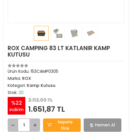
ROX CAMPING 83 LT KATLANIR KAMP
KUTUSU
Ürün Kodu:
153CAMP0305
Marka:
ROX
Kategori:
Kamp Kutusu
Stok:
20
2.112,03 TL
%22
1.651,87 TL
indirim
Sepete
Hemen Al
Ekle