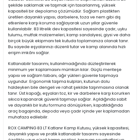
şekilde saklamak ve taşımak için tasarlanmış, yüksek
kapasiteli bir depolama çözümüdür. Sağlam plastikten
üretilen dayanıklı yapısı, darbelere, toza ve nem gibi dış
etkenlere karşı koruma sağlayarak uzun yıllar güvenle
kullanılabilir. 83 litrelik dev kapasitesi sayesinde çadır, uyku
tulumu, mutfak malzemeleri, kamp sandalyesi, giysi ve daha
birçok büyük ekipmanı tek kutuda toplamanıza olanak tanır.
Bu sayede eşyalarınızı düzenli tutar ve kamp alanında hızlı
erişim imkânı sağlar.
Katlanabilir tasarımı, kullanılmadığında düzleştirilerek
minimum yer kaplamasını mümkün kılar. Güçlü menteşe
yapısı ve sağlam tabanı, ağır yükleri güvenle taşımaya
uygundur. Ergonomik taşıma kulpları, kutunun dolu
haldeyken bile dengeli ve rahat şekilde taşınmasına olanak
tanır. Üst kapağı, eşyaları toz, kir ve darbelere karşı korurken
sıkıca kapanarak güvenli taşımayı sağlar. Açıldığında sabit
ve dayanıklı bir kutu formuna dönüşürken, kapatıldığında
araç bagajında, depoda veya çadır içinde yer kaplamadan
muhafaza edilebilir.
ROX CAMPING 83 LT Katlanır Kamp Kutusu, yüksek kapasitesi,
dayanıklı yapısı ve pratik katlanabilir tasarımı sayesinde
özellikle uzun süreli kamp gezileri, karavan seyahatleri ve