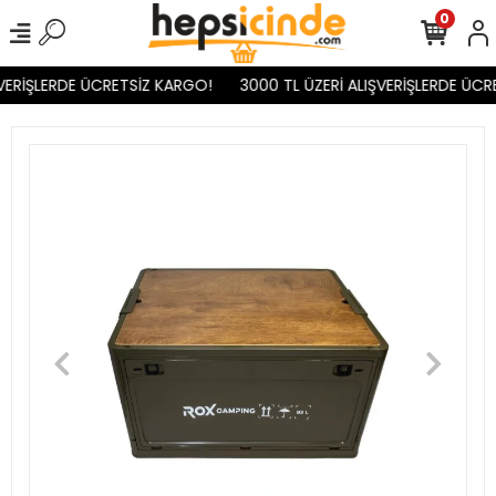
0
VERİŞLERDE ÜCRETSİZ KARGO!
3000 TL ÜZERİ ALIŞVERİŞLERDE ÜCR