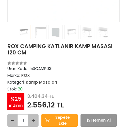
ROX CAMPING KATLANIR KAMP MASASI
120 CM
Ürün Kodu:
153CAMP0311
Marka:
ROX
Kategori:
Kamp Masaları
Stok:
20
3.404,34 TL
%25
2.556,12 TL
indirim
Sepete
Hemen Al
Ekle