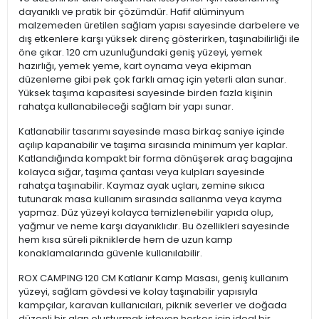
dayanıklı ve pratik bir çözümdür. Hafif alüminyum
malzemeden üretilen sağlam yapısı sayesinde darbelere ve
dış etkenlere karşı yüksek direnç gösterirken, taşınabilirliği ile
öne çıkar. 120 cm uzunluğundaki geniş yüzeyi, yemek
hazırlığı, yemek yeme, kart oynama veya ekipman
düzenleme gibi pek çok farklı amaç için yeterli alan sunar.
Yüksek taşıma kapasitesi sayesinde birden fazla kişinin
rahatça kullanabileceği sağlam bir yapı sunar.
Katlanabilir tasarımı sayesinde masa birkaç saniye içinde
açılıp kapanabilir ve taşıma sırasında minimum yer kaplar.
Katlandığında kompakt bir forma dönüşerek araç bagajına
kolayca sığar, taşıma çantası veya kulpları sayesinde
rahatça taşınabilir. Kaymaz ayak uçları, zemine sıkıca
tutunarak masa kullanım sırasında sallanma veya kayma
yapmaz. Düz yüzeyi kolayca temizlenebilir yapıda olup,
yağmur ve neme karşı dayanıklıdır. Bu özellikleri sayesinde
hem kısa süreli pikniklerde hem de uzun kamp
konaklamalarında güvenle kullanılabilir.
ROX CAMPING 120 CM Katlanır Kamp Masası, geniş kullanım
yüzeyi, sağlam gövdesi ve kolay taşınabilir yapısıyla
kampçılar, karavan kullanıcıları, piknik severler ve doğada
düzenli bir alan oluşturmak isteyen herkes için ideal bir