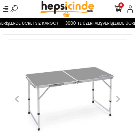
0
VERİŞLERDE ÜCRETSİZ KARGO!
3000 TL ÜZERİ ALIŞVERİŞLERDE ÜCR