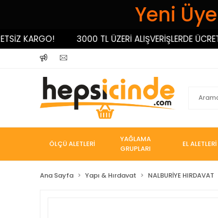
Yeni Üyel
SİZ KARGO!
3000 TL ÜZERİ ALIŞVERİŞLERDE ÜCRETSİ
YAĞLAMA
ÖLÇÜ ALETLERİ
EL ALETLERİ
GRUPLARI
Ana Sayfa
Yapı & Hırdavat
NALBURİYE HIRDAVAT