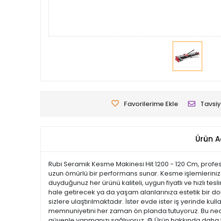
Favorilerime Ekle
Tavsiy
Ürün A
Rubi Seramik Kesme Makinesi Hit 1200 - 120 Cm, profesyon
uzun ömürlü bir performans sunar. Kesme işlemlerinizd
duyduğunuz her ürünü kaliteli, uygun fiyatlı ve hızlı te
hale getirecek ya da yaşam alanlarınıza estetik bir doku
sizlere ulaştırılmaktadır. İster evde ister iş yerinde ku
memnuniyetini her zaman ön planda tutuyoruz. Bu nedenl
güvenle yapmanızı sağlıyoruz. ⚙️ Ürün hakkında daha fa