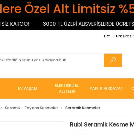
ere Özel Alt Limitsiz %
Z KARGO!
3000 TL ÜZERİ ALIŞVERİŞLERDE ÜCRETSİZ
TRY - Türk Lirası
ELEKTRİKLİ EL
EV YAŞAM
YAPI & HIRDAVAT
O
ALETLERİ
Seramik - Fayans Kesmeler
Seramik Kesmeler
Rubi Seramik Kesme Ma