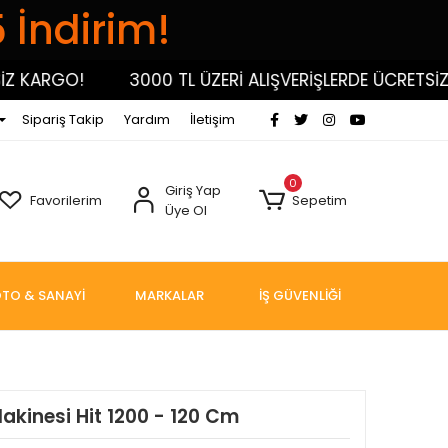
5 İndirim!
 KARGO!
3000 TL ÜZERİ ALIŞVERİŞLERDE ÜCRETSİZ K
Sipariş Takip
Yardım
İletişim
0
Giriş Yap
Favorilerim
Sepetim
Üye Ol
TO & SANAYİ
MARKALAR
İŞ GÜVENLİĞİ
kinesi Hit 1200 - 120 Cm