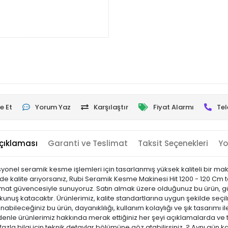
e Et
Yorum Yaz
Karşılaştır
Fiyat Alarmı
Tel
çıklaması
Garanti ve Teslimat
Taksit Seçenekleri
Yo
el seramik kesme işlemleri için tasarlanmış yüksek kaliteli bir makinedi
e kalite arıyorsanız, Rubi Seramik Kesme Makinesi Hit 1200 - 120 Cm t
slimat güvencesiyle sunuyoruz. Satın almak üzere olduğunuz bu ürün, gün
nuş katacaktır. Ürünlerimiz, kalite standartlarına uygun şekilde seçilmi
llanabileceğiniz bu ürün, dayanıklılığı, kullanım kolaylığı ve şık tasarım
e ürünlerimiz hakkında merak ettiğiniz her şeyi açıklamalarda ve tekn
zla bilgi için teknik detaylar bölümüne göz atabilirsiniz. ? Aynı gün 