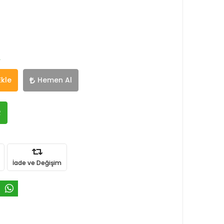
A
Ekle
Hemen Al
R
İade ve Değişim