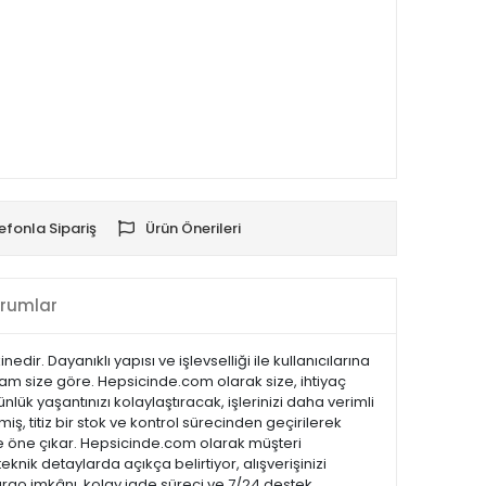
efonla Sipariş
Ürün Önerileri
rumlar
r. Dayanıklı yapısı ve işlevselliği ile kullanıcılarına
am size göre. Hepsicinde.com olarak size, ihtiyaç
lük yaşantınızı kolaylaştıracak, işlerinizi daha verimli
ş, titiz bir stok ve kontrol sürecinden geçirilerek
ı ile öne çıkar. Hepsicinde.com olarak müşteri
ik detaylarda açıkça belirtiyor, alışverişinizi
kargo imkânı, kolay iade süreci ve 7/24 destek