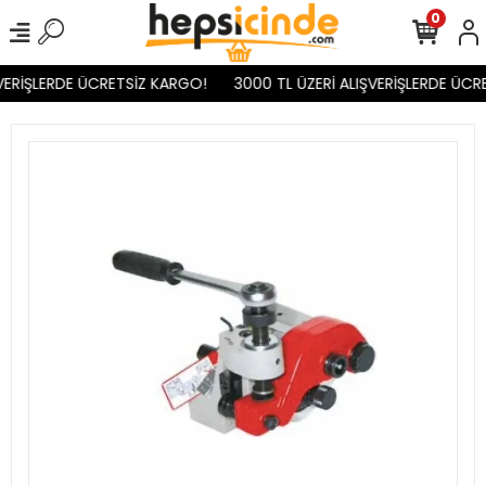
0
VERİŞLERDE ÜCRETSİZ KARGO!
3000 TL ÜZERİ ALIŞVERİŞLERDE ÜCR