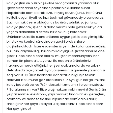
kolaylaştırır ve hızlı bir şekilde yiv açmanıza yardımcı olur.
İşlevsel tasarımı sayesinde pratik bir kullanım sunar.
Hepsicinde.com olarak size, ihtiyaç duyduğunuz her ürünü
kaliteli, uygun fiyatlı ve hızlı teslimat güvencesiyle sunuyoruz.
Satın almak üzere olduğunuz bu ürün, günlük yaşantınızı
kolaylaştıracak, işlerinizi daha verimli hale getirecek ya da
yaşam alanlarınıza estetik bir dokunuş katacaktır.
Ürünlerimiz, kalite standartlarına uygun şekilde seçilmiş, titiz
bir stok ve kontrol sürecinden geçirilerek sizlere
ulaştırılmaktadır. İster evde ister iş yerinde kullanabileceğiniz
bu ürün, dayanıklılığı, kullanım kolaylığı ve şık tasarımı ile öne
çıkar. Hepsicinde.com olarak müşteri memnuniyetini her
zaman ön planda tutuyoruz. Bu nedenle ürünlerimiz
hakkında merak ettiğiniz her şeyi açıklamalarda ve teknik
detaylarda açıkça belirtiyor, alışverişinizi güvenle yapmanızı
sağlıyoruz. ⚙️ Ürün hakkında daha fazla bilgi için teknik
detaylar bölümüne göz atabilirsiniz. ? Aynı gün kargo imkânı,
kolay iade süreci ve 7/24 destek hizmetimiz ile yanınızdayız.
? Sorularınız mı var? Bize ulaşmaktan çekinmeyin! Geniş ürün
yelpazemizle; elektronik, yapı market, hırdavat, ev gereçleri,
otomotiv ve daha fazlasını Hepsicinde.com'da bulabilir,
aradığınız her şeye kolayca ulaşabilirsiniz. Hepsicinde.com –
Her şey içinde!