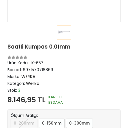
Saatli Kumpas 0.01mm
Ürün Kodu:
LK-657
Barkod:
6971570718869
Marka:
WERKA
Kategori:
Werka
Stok:
3
KARGO
8.146,95 TL
BEDAVA
Ölçüm Aralığı:
0-200mm
0-150mm
0-300mm