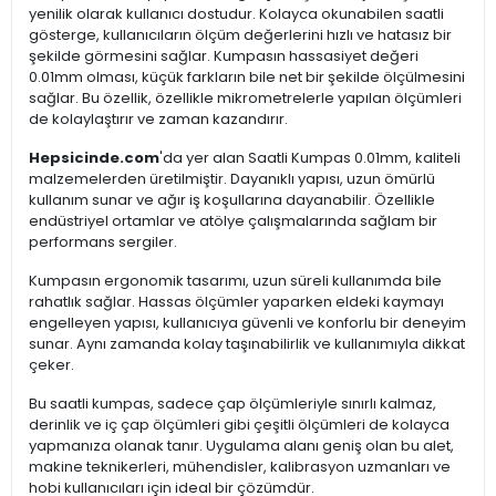
yenilik olarak kullanıcı dostudur. Kolayca okunabilen saatli
gösterge, kullanıcıların ölçüm değerlerini hızlı ve hatasız bir
şekilde görmesini sağlar. Kumpasın hassasiyet değeri
0.01mm olması, küçük farkların bile net bir şekilde ölçülmesini
sağlar. Bu özellik, özellikle mikrometrelerle yapılan ölçümleri
de kolaylaştırır ve zaman kazandırır.
Hepsicinde.com
'da yer alan Saatli Kumpas 0.01mm, kaliteli
malzemelerden üretilmiştir. Dayanıklı yapısı, uzun ömürlü
kullanım sunar ve ağır iş koşullarına dayanabilir. Özellikle
endüstriyel ortamlar ve atölye çalışmalarında sağlam bir
performans sergiler.
Kumpasın ergonomik tasarımı, uzun süreli kullanımda bile
rahatlık sağlar. Hassas ölçümler yaparken eldeki kaymayı
engelleyen yapısı, kullanıcıya güvenli ve konforlu bir deneyim
sunar. Aynı zamanda kolay taşınabilirlik ve kullanımıyla dikkat
çeker.
Bu saatli kumpas, sadece çap ölçümleriyle sınırlı kalmaz,
derinlik ve iç çap ölçümleri gibi çeşitli ölçümleri de kolayca
yapmanıza olanak tanır. Uygulama alanı geniş olan bu alet,
makine teknikerleri, mühendisler, kalibrasyon uzmanları ve
hobi kullanıcıları için ideal bir çözümdür.