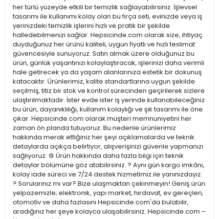
her türlü yüzeyde etkili bir temizlik sağlayabilirsiniz. İşlevsel
tasarımı ile kullanımı kolay olan bu fırça seti, evinizde veya iş
yerinizdeki temizlik işlerini hızlı ve pratik bir şekilde
halledebilmenizi sağlar. Hepsicinde.com olarak size, ihtiyaç
duyduğunuz her ürünü kaliteli, uygun fiyatlı ve hızlı teslimat
güvencesiyle sunuyoruz. Satın almak üzere olduğunuz bu
ürün, günlük yaşantınızı kolaylaştıracak, işlerinizi daha verimli
hale getirecek ya da yaşam alanlarınıza estetik bir dokunuş
katacaktır. Ürünlerimiz, kalite standartlarına uygun şekilde
seçilmiş, titiz bir stok ve kontrol sürecinden geçirilerek sizlere
ulaştırılmaktadır. İster evde ister iş yerinde kullanabileceğiniz
bu ürün, dayanıklılığı, kullanım kolaylığı ve şık tasarımı ile öne
çıkar. Hepsicinde.com olarak müşteri memnuniyetini her
zaman ön planda tutuyoruz. Bu nedenle ürünlerimiz
hakkında merak ettiğiniz her şeyi açıklamalarda ve teknik
detaylarda açıkça belirtiyor, alışverişinizi güvenle yapmanızı
sağlıyoruz. ⚙️ Ürün hakkında daha fazla bilgi için teknik
detaylar bölümüne göz atabilirsiniz. ? Aynı gün kargo imkânı,
kolay iade süreci ve 7/24 destek hizmetimiz ile yanınızdayız.
? Sorularınız mı var? Bize ulaşmaktan çekinmeyin! Geniş ürün
yelpazemizle; elektronik, yapı market, hırdavat, ev gereçleri,
otomotiv ve daha fazlasını Hepsicinde.com'da bulabilir,
aradığınız her şeye kolayca ulaşabilirsiniz. Hepsicinde.com –