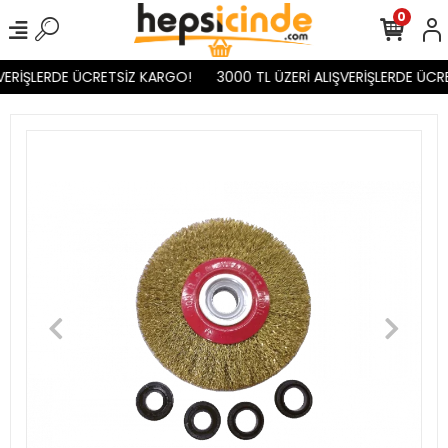
0
VERİŞLERDE ÜCRETSİZ KARGO!
3000 TL ÜZERİ ALIŞVERİŞLERDE ÜCR