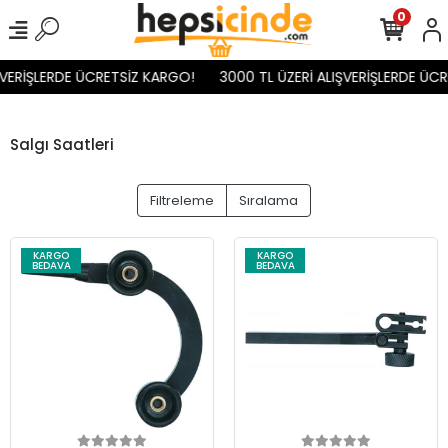
0
ŞVERİŞLERDE ÜCRETSİZ KARGO!
3000 TL ÜZERİ ALIŞVERİŞLERDE ÜCR
Salgı Saatleri
Filtreleme
Sıralama
KARGO
KARGO
BEDAVA
BEDAVA