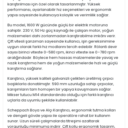
karıştırılması için özel olarak tasarlanmıştır. Yüksek
performansı, ayarlanabilir hız seçenekleri ve ergonomik
yapısı sayesinde kullanıcıya kolaylık ve verimlilik sağlar.
Bu model, 1600 W gücünde güçlü bir elektrik motoruna
sahiptir. 230 V, 50 Hz güç kaynağı ile çalışan motor, yoğun
malzemeleri dahi zorlanmadan karıştırabilme imkânı verir.
Çift vitesli şanzıman sayesinde kullanıcı, işin gereksinimine
uygun olarak farklı hız modlarını tercih edebilir. Rölanti devir
sayısı birinci viteste 0–580 rpm, ikinci viteste ise 0–780 rpm
aralığındadır. Böylece hem hassas malzemelerde yavaş ve
nazik karıştırma hem de yoğun malzemelerde hızlı ve güçlü
karıştırma sağlanır.
Karıştırıcı, yüksek kaliteli galvanizli çelikten üretilmiş çırpıcı
başlıklarla donatılmıştır. 590 mm uzunluğa sahip çırpıcılar,
karışımların tam homojen bir yapıya kavuşmasını sağlar.
Mikser tutucu M14 standardında olduğu için farklı karıştırıcı
uçlarla da uyumlu şekilde kullanılabilir.
Scheppach Boya ve Alçı Karıştırıcı, ergonomik tutma kolları
ve dengeli gövde yapısı ile operatöre rahat bir kullanım
sunar. Uzun süreli çalışmalarda titreşimi azaltarak
yorgunluğu minimuma indirir. Çift kollu ergonomik tasarım,