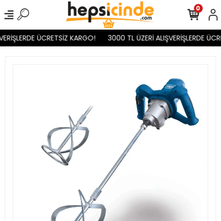
0
VERİŞLERDE ÜCRETSİZ KARGO!
3000 TL ÜZERİ ALIŞVERİŞLERDE ÜCR