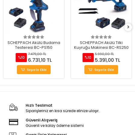
SCHEPPACH Akülü Budama
SCHEPPACH Akülü Tilki
Testeresi BC-PS150
Kuyruğu Makinesi BC-RS250
7.479,00 TL
5.990,00 TL
%10
%10
6.731,10 TL
5.391,00 TL
Sepete Ekle
Sepete Ekle
Hızlı Teslimat
Siparişleriniz en kısa sürede elinize ulaşır.
Güvenli Alışveriş
Güvenli ve kolay ödeme sistemi
Geniş Ürün Yelpazesi