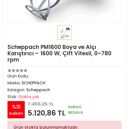
Scheppach PM1600 Boya ve Alçı
Karıştırıcı – 1600 W, Çift Vitesli, 0–780
rpm
Ürün Kodu:
Marka:
SCHEPPACH
Kategori:
Scheppach
Stok:
Stokta yok
7.455,25 TL
%31
KARGO
5.120,86 TL
BEDAVA
indirim
Ürün stokta bulunmamaktadır.