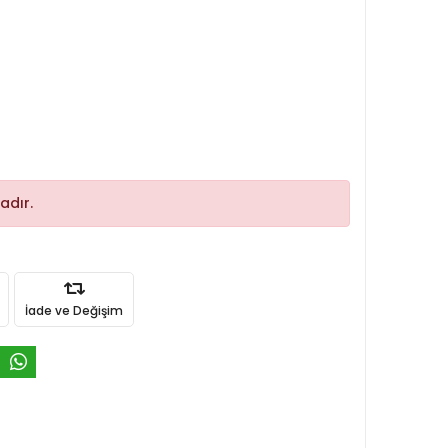
adır.
İade ve Değişim