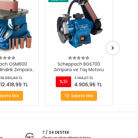
ach OSM600
Scheppach BGS700
Sche
ilindirik Zımpara
Zımpara ve Taş Motoru
T
akinası
18.080,49 TL
7.144,27 TL
%31
%
12.418,99 TL
4.906,96 TL
epete Ekle
Sepete Ekle
7 / 24 DESTEK
ya
Öneri ve şikayetlerinizi bize