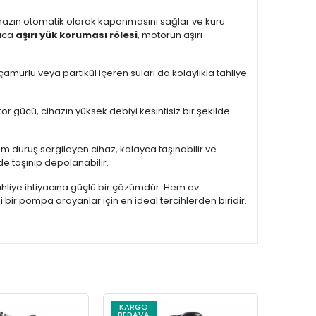
ihazın otomatik olarak kapanmasını sağlar ve kuru
rıca
aşırı yük koruması rölesi
, motorun aşırı
 çamurlu veya partikül içeren suları da kolaylıkla tahliye
 gücü, cihazın yüksek debiyi kesintisiz bir şekilde
ğlam duruş sergileyen cihaz, kolayca taşınabilir ve
nde taşınıp depolanabilir.
 tahliye ihtiyacına güçlü bir çözümdür. Hem ev
bir pompa arayanlar için en ideal tercihlerden biridir.
KARGO
KARG
BEDAVA
BEDAV