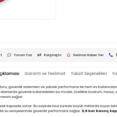
Et
Yorum Yaz
Karşılaştır
Gelince Haber Ver
çıklaması
Garanti ve Teslimat
Taksit Seçenekleri
Yo
u, güvenlik sistemleri ve yüksek performansı ile hem ev kullanıcılar
lanlarda güvenle kullanılabilen bu model, özellikle bodrum, havuz, su 
ilmesini sağlar.
ksek kapasite sunar. Bu sayede kısa sürede büyük miktarda suyun tahl
rklı su seviyelerinde güvenilir performans sağlar.
0,6 bar basınç kap