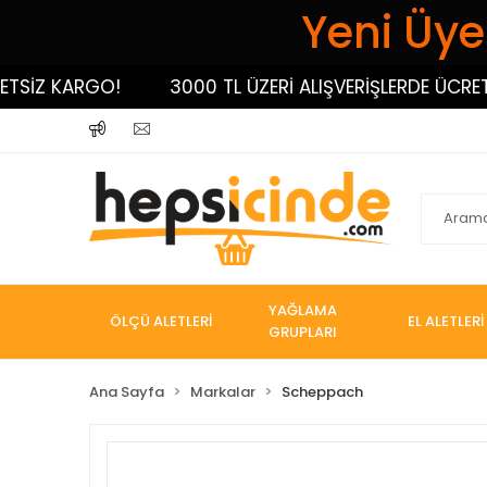
Yeni Üyel
Z KARGO!
3000 TL ÜZERİ ALIŞVERİŞLERDE ÜCRETSİZ
YAĞLAMA
ÖLÇÜ ALETLERİ
EL ALETLERİ
GRUPLARI
Ana Sayfa
Markalar
Scheppach