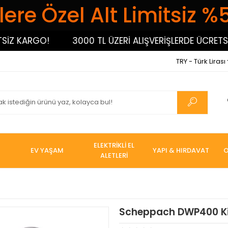
ere Özel Alt Limitsiz %
 KARGO!
3000 TL ÜZERİ ALIŞVERİŞLERDE ÜCRETSİZ K
TRY - Türk Lirası
ELEKTRİKLİ EL
EV YAŞAM
YAPI & HIRDAVAT
O
ALETLERİ
Scheppach DWP400 Kir