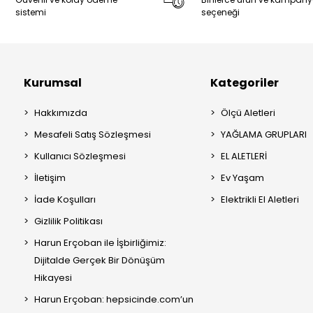
sistemi
seçeneği
Kurumsal
Kategoriler
Hakkımızda
Ölçü Aletleri
Mesafeli Satış Sözleşmesi
YAĞLAMA GRUPLARI
Kullanıcı Sözleşmesi
EL ALETLERİ
İletişim
Ev Yaşam
İade Koşulları
Elektrikli El Aletleri
Gizlilik Politikası
Harun Erçoban ile İşbirliğimiz:
Dijitalde Gerçek Bir Dönüşüm
Hikayesi
Harun Erçoban: hepsicinde.com’un