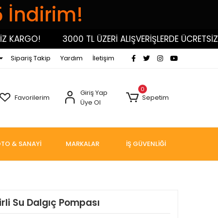
5 İndirim!
ARGO!
3000 TL ÜZERİ ALIŞVERİŞLERDE ÜCRETSİZ KA
Sipariş Takip
Yardım
İletişim
0
Giriş Yap
Favorilerim
Sepetim
Üye Ol
TO & SANAYİ
MARKALAR
İŞ GÜVENLİĞİ
li Su Dalgıç Pompası