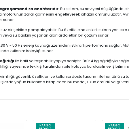
egre şamandıra anahtarıdır
. Bu sistem, su seviyesi düştüğünde c
a motorunun zarar görmesini engelleyerek cihazın ömrünü uzatır. Ay
nı sunar.
uz bir şekilde pompalayabilir. Bu özellik, cihazın kirli suların yanı sıra
rı veya su baskını yaşanan alanlarda etkin bir çözüm sunar.
 V ~ 50 Hz enerji kaynağı üzerinden istikrarlı performans sağlar. Motor
nde kullanım kolaylığı sunar.
ağırlığı
ile hafif ve taşınabilir yapıya sahiptir. Brüt 4 kg ağırlığıyla sa
afifliği sayesinde tek kişi tarafından bile kolayca kurulabilir ve iş bitimi
liği, güvenlik özellikleri ve kullanıcı dostu tasarımı ile her türlü su
el işlerde yoğun kullanıma hitap eden bu model, uzun ömürlü ve güvenli 
KARGO
KARGO
BEDAVA
BEDAVA