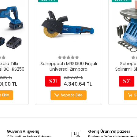
ülü Tilki
Scheppach MRS1300 Fırçalı
Schepp
si BC-RS250
Üniversal Zımpara
Salınımlı S
M
0,00 TL
6.319,93 TL
%31
%31
91,00 TL
4.340,64 TL
 Ekle
Sepete Ekle
S
Güvenli Alışveriş
Geniş Ürün Yelpazesi
Güvenli ve kolay ödeme
Binlerce ürün ve kampan