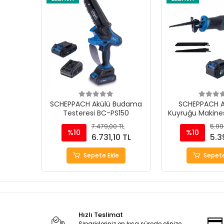
SCHEPPACH Akülü Budama
SCHEPPACH Ak
Testeresi BC-PS150
Kuyruğu Makine
7.479,00 TL
5.99
%10
%10
6.731,10 TL
5.3
Sepete Ekle
Sepete
Hızlı Teslimat
Siparişleriniz en kısa sürede elinize