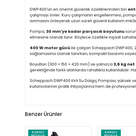
DWP400’ün en önemli güvenlik özelliklerinden biri
ent
çalışmayı önler. Kuru çalışmanın engellenmesi, pomp
ısınmasını önleyerek uzun süreli güvenli kullanım imkâ
Pompa,
30 mm’ye kadar parçacık boyutunu
soruns
etmesine olanak tanır. Böylece özellikle inşaat sahala
400 W motor gücü
ile çalışan Scheppach DWP400, 230
sağlamasına olanak tanırken, kompakt tasarımı sayesi
Boyutları (300 × 150 × 420 mm) ve yalnızca
3,6 kg net 
gerektiğinde farklı alanlarda rahatlıkla kullanılabilir. H
Scheppach DWP400 Kirli Su Dalgıç Pompası, yüksek verimli
kullanıcılarının pratik ihtiyaçlarına hem de profesyon
Benzer Ürünler
KARGO
KARGO
BEDAVA
BEDAVA