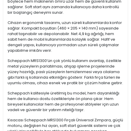
böylece hem makinenin ömrü uzar hem de güvenli kullanım
sağlanır. Soft start aynı zamanda kullanıcıya daha kontrollü
bir başlangıç deneyimi sunar.
Cihazın ergonomik tasarımı, uzun süreli kullanımlarda konfor
sağlar. Kompakt boyutları (460 × 205 × 140 mm) sayesinde
rahat taşınabilir ve depolanabilir. Net 4,9 kg ağırlığı, hem
sabit hem de mobil kullanımlarda kolaylık sağlar. Hafif ve
dengeli yapısı, kullanıcıya yormadan uzun süreli çalışmalar
yapabilme imkânı verir.
Scheppach MRS1300’ün çok yönlü kullanım avantajı, özellikle
metal yüzeylerin parlatılması, ahşap işleme projelerinde
yüzey hazırlığı, paslı yüzeylerin temizlenmesi veya cilalama
gibi farklı iş kollarında etkinliğini gösterir. Farklı fırça türleri ile
uyumlu olması, cihazı esnek ve pratik bir çözüm haline getirir.
Scheppach kalitesiyle üretilmiş bu model, hem dayanıklılığı
hem de kullanıcı dostu özellikleriyle ön plana çıkar. Hem
bireysel kullanıcılar hem de profesyonel atölyeler için uzun
vadeli ve güvenilir bir yatırım niteliği taşır.
Kısacası Scheppach MRS1300 Fırçalı Üniversal Zımpara, güçlü
motoru, değişken hız ayarı, soft start güvenlik sistemi ve çok