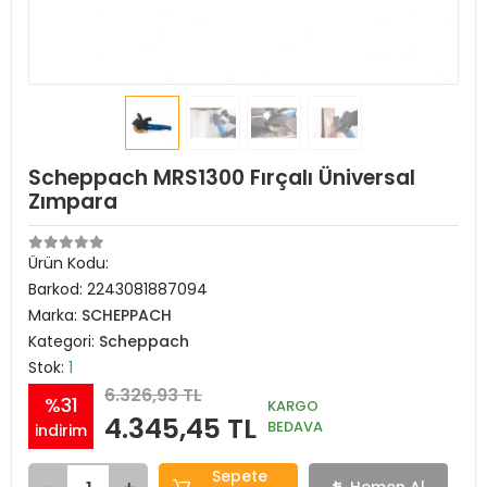
Scheppach MRS1300 Fırçalı Üniversal
Zımpara
Ürün Kodu:
Barkod:
2243081887094
Marka:
SCHEPPACH
Kategori:
Scheppach
Stok:
1
6.326,93 TL
%31
KARGO
4.345,45 TL
BEDAVA
indirim
Sepete