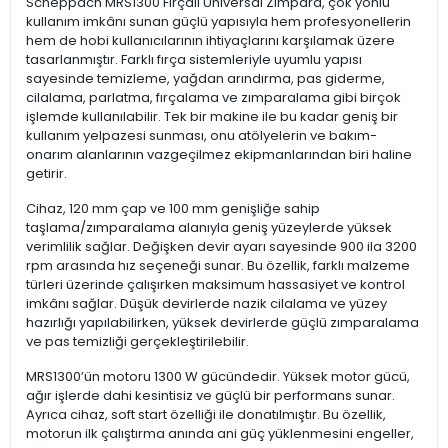
Scheppach MRS1300 Fırçalı Üniversal Zımpara, çok yönlü
kullanım imkânı sunan güçlü yapısıyla hem profesyonellerin
hem de hobi kullanıcılarının ihtiyaçlarını karşılamak üzere
tasarlanmıştır. Farklı fırça sistemleriyle uyumlu yapısı
sayesinde temizleme, yağdan arındırma, pas giderme,
cilalama, parlatma, fırçalama ve zımparalama gibi birçok
işlemde kullanılabilir. Tek bir makine ile bu kadar geniş bir
kullanım yelpazesi sunması, onu atölyelerin ve bakım-
onarım alanlarının vazgeçilmez ekipmanlarından biri haline
getirir.
Cihaz, 120 mm çap ve 100 mm genişliğe sahip
taşlama/zımparalama alanıyla geniş yüzeylerde yüksek
verimlilik sağlar. Değişken devir ayarı sayesinde 900 ila 3200
rpm arasında hız seçeneği sunar. Bu özellik, farklı malzeme
türleri üzerinde çalışırken maksimum hassasiyet ve kontrol
imkânı sağlar. Düşük devirlerde nazik cilalama ve yüzey
hazırlığı yapılabilirken, yüksek devirlerde güçlü zımparalama
ve pas temizliği gerçekleştirilebilir.
MRS1300’ün motoru 1300 W gücündedir. Yüksek motor gücü,
ağır işlerde dahi kesintisiz ve güçlü bir performans sunar.
Ayrıca cihaz, soft start özelliği ile donatılmıştır. Bu özellik,
motorun ilk çalıştırma anında ani güç yüklenmesini engeller,