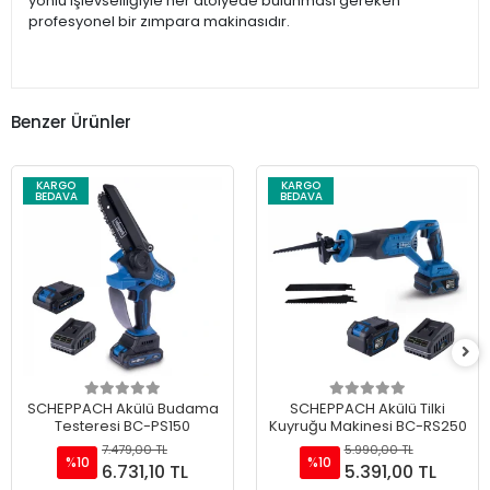
yönlü işlevselliğiyle her atölyede bulunması gereken
profesyonel bir zımpara makinasıdır.
Benzer Ürünler
KARGO
KARGO
BEDAVA
BEDAVA
SCHEPPACH Akülü Budama
SCHEPPACH Akülü Tilki
Testeresi BC-PS150
Kuyruğu Makinesi BC-RS250
7.479,00 TL
5.990,00 TL
%10
%10
6.731,10 TL
5.391,00 TL