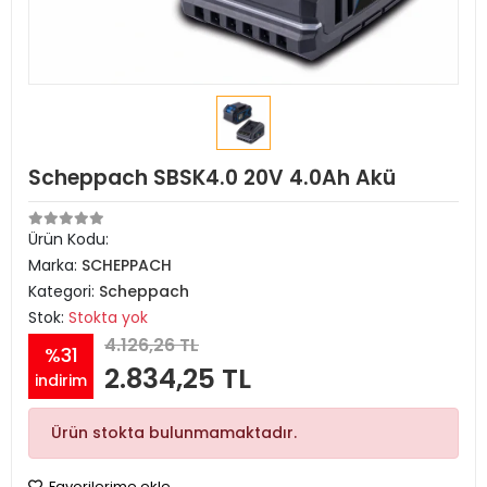
Scheppach SBSK4.0 20V 4.0Ah Akü
Ürün Kodu:
Marka:
SCHEPPACH
Kategori:
Scheppach
Stok:
Stokta yok
4.126,26 TL
%31
2.834,25 TL
indirim
Ürün stokta bulunmamaktadır.
Favorilerime ekle