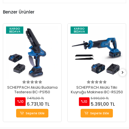
Benzer Ürünler
KARGO
KARGO
BEDAVA
BEDAVA
SCHEPPACH Akülü Budama
SCHEPPACH Akülü Tilki
Testeresi BC-PS150
Kuyruğu Makinesi BC-RS250
7.479,00 TL
5.990,00 TL
%10
%10
6.731,10 TL
5.391,00 TL
Sepete Ekle
Sepete Ekle