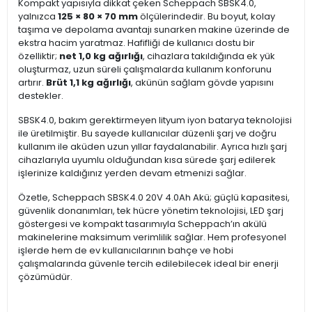
Kompakt yapısıyla dikkat çeken Scheppach SBSK4.0,
yalnızca
125 × 80 × 70 mm
ölçülerindedir. Bu boyut, kolay
taşıma ve depolama avantajı sunarken makine üzerinde de
ekstra hacim yaratmaz. Hafifliği de kullanıcı dostu bir
özelliktir;
net 1,0 kg ağırlığı
, cihazlara takıldığında ek yük
oluşturmaz, uzun süreli çalışmalarda kullanım konforunu
artırır.
Brüt 1,1 kg ağırlığı
, akünün sağlam gövde yapısını
destekler.
SBSK4.0, bakım gerektirmeyen lityum iyon batarya teknolojisi
ile üretilmiştir. Bu sayede kullanıcılar düzenli şarj ve doğru
kullanım ile aküden uzun yıllar faydalanabilir. Ayrıca hızlı şarj
cihazlarıyla uyumlu olduğundan kısa sürede şarj edilerek
işlerinize kaldığınız yerden devam etmenizi sağlar.
Özetle, Scheppach SBSK4.0 20V 4.0Ah Akü; güçlü kapasitesi,
güvenlik donanımları, tek hücre yönetim teknolojisi, LED şarj
göstergesi ve kompakt tasarımıyla Scheppach’ın akülü
makinelerine maksimum verimlilik sağlar. Hem profesyonel
işlerde hem de ev kullanıcılarının bahçe ve hobi
çalışmalarında güvenle tercih edilebilecek ideal bir enerji
çözümüdür.