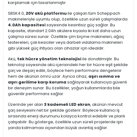
karşılamak için tasarlanmıştır.
SBSK4.0,
20V akü platformu
ile çalışan tüm Scheppach
makineleriyle uyumlu olup, özellikle uzun süreli çalışmalarda
4.0Ah kapasitesi
sayesinde kesintisiz güç sağlar. Bu
kapasite, standart 2.0Ah akülere kıyasla iki kat daha uzun
çalışma süresi sunar. Özellikle çim biçme makineleri, ağaç
testereleri, çalı kesiciler veya darbeli vidalama makineleri
gibi yüksek güç ihtiyacı olan cihazlar için idealdir.
Akü,
tek hücre yönetim teknolojisi
ile donatılmıştır. Bu
teknoloji sayesinde akü içerisindeki her bir hücre eşit şekilde
şarj ve deşarj edilir, böylece hem performans dengelenir
hem de akünün ömrü uzar. Ayrıca cihaz,
aşırı ısınma ve
aşırı gerilime karşı koruma
sağlayarak kullanıcıya güvenli
bir deneyim sunar. Bu özellikler, yoğun kullanımlarda bile
güvenilir performans sağlar.
Üzerinde yer alan
3 kademeli LED ekran
, akünün mevcut
şarj seviyesini net bir şekilde gösterir. Böylece kullanıcı iş
sırasında enerji durumunu kolayca kontrol edebilir ve planlı
çalışabilir. Bu gösterge, özellikle uzun süreli projelerde işin
yarıda kalmaması açısından büyük avantaj sağlar.