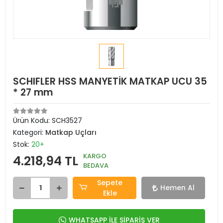
SCHIFLER HSS MANYETİK MATKAP UCU 35
* 27 mm
Ürün Kodu:
SCH3527
Kategori:
Matkap Uçları
Stok:
20+
KARGO
4.218,94 TL
BEDAVA
Sepete
Hemen Al
Ekle
WHATSAPP İLE SİPARİŞ VER