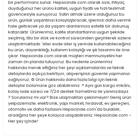
bir performans sunar. Hepsicinde.com olarak size, ihtiyaç
duyduğunuz her ürünü kaliteli, uygun fiyatlı ve hızlı teslimat
güvencesiyle sunuyoruz. Satın almak üzere olduğunuz bu
ürün, günlük yaşantınızı kolaylaştıracak, işlerinizi daha verimli
hale getirecek ya da yaşam alanlarınıza estetik bir dokunuş
katacaktır. Ürünlerimiz, kalite standartlarına uygun şekilde
seçilmiş, titiz bir stok ve kontrol sürecinden geçirilerek sizlere
ulaştırılmaktadır. İster evde ister iş yerinde kullanabileceğiniz
bu ürün, dayanıklılığı, kullanım kolaylığı ve şık tasarımı ile öne
çıkar. Hepsicinde.com olarak müşteri memnuniyetini her
zaman ön planda tutuyoruz. Bu nedenle ürünlerimiz
hakkında merak ettiğiniz her şeyi açıklamalarda ve teknik
detaylarda açıkça belirtiyor, alışverişinizi güvenle yapmanızı
sağlıyoruz. ⚙️ Ürün hakkında daha fazla bilgi için teknik
detaylar bölümüne göz atabilirsiniz. ? Aynı gün kargo imkânı,
kolay iade süreci ve 7/24 destek hizmetimiz ile yanınızdayız.
? Sorularınız mı var? Bize ulaşmaktan çekinmeyin! Geniş ürün
yelpazemizle; elektronik, yapı market, hırdavat, ev gereçleri,
otomotiv ve daha fazlasını Hepsicinde.com'da bulabilir,
aradığınız her şeye kolayca ulaşabilirsiniz. Hepsicinde.com –
Her şey içinde!