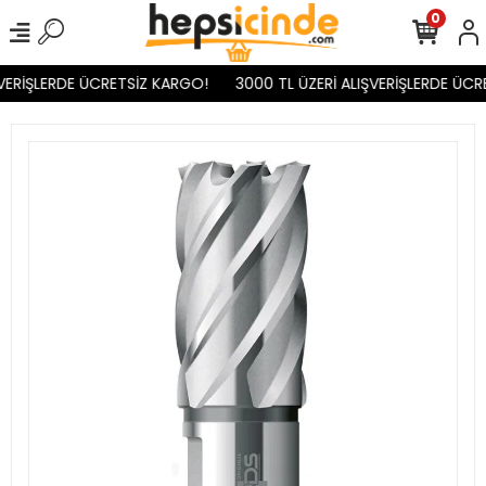
0
VERİŞLERDE ÜCRETSİZ KARGO!
3000 TL ÜZERİ ALIŞVERİŞLERDE ÜCR