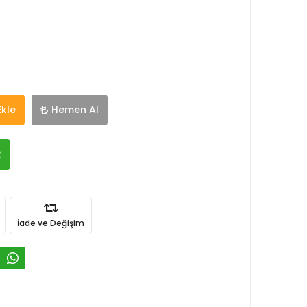
Ekle
Hemen Al
R
İade ve Değişim