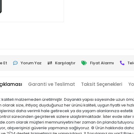
e Et
Yorum Yaz
Karşılaştır
Fiyat Alarmı
Tel
çıklaması
Garanti ve Teslimat
Taksit Seçenekleri
Yo
liteli malzemeden üretilmiştir. Dayanıklı yapısı sayesinde uzun ömürlü
 olarak size, ihtiyaç duyduğunuz her ürünü kaliteli, uygun fiyatlı ve h
şlerinizi daha verimli hale getirecek ya da yaşam alanlarınıza estetik 
ontrol sürecinden geçirilerek sizlere ulaştırılmaktadır. İster evde ister 
sicinde.com olarak müşteri memnuniyetini her zaman ön planda tutuyoru
or, alışverişinizi güvenle yapmanızı sağlıyoruz. ⚙️ Ürün hakkında daha
ci ve 7/24 destek hizmetimiz ile yanınızdayız. ? Sorularınız mı var? B