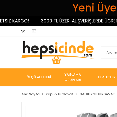
Yeni Üyel
İZ KARGO!
3000 TL ÜZERİ ALIŞVERİŞLERDE ÜCRETSİZ
YAĞLAMA
ÖLÇÜ ALETLERİ
EL ALETLERİ
GRUPLARI
Ana Sayfa
Yapı & Hırdavat
NALBURİYE HIRDAVAT