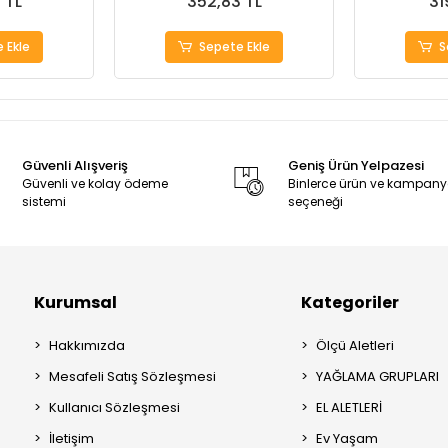
 TL
352,83 TL
31
 Ekle
Sepete Ekle
S
Güvenli Alışveriş
Geniş Ürün Yelpazesi
Güvenli ve kolay ödeme
Binlerce ürün ve kampan
sistemi
seçeneği
Kurumsal
Kategoriler
Hakkımızda
Ölçü Aletleri
Mesafeli Satış Sözleşmesi
YAĞLAMA GRUPLARI
Kullanıcı Sözleşmesi
EL ALETLERİ
İletişim
Ev Yaşam