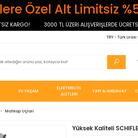
ere Özel Alt Limitsiz %
 KARGO!
3000 TL ÜZERİ ALIŞVERİŞLERDE ÜCRETSİZ 
TRY - Türk Lirası
ELEKTRİKLİ EL
EV YAŞAM
YAPI & HIRDAVAT
O
ALETLERİ
Matkap Uçları
Yüksek Kaliteli SCHI