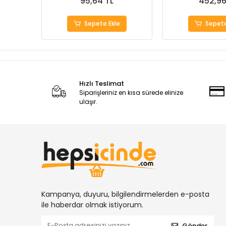
95,64 TL
452,96
Sepete Ekle
Sepete
Hızlı Teslimat
Siparişleriniz en kısa sürede elinize
ulaşır.
Kampanya, duyuru, bilgilendirmelerden e-posta
ile haberdar olmak istiyorum.
Gönder