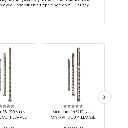
kolayca ulaşabilirsiniz. Hepsicinde.com – Her şey
 16*210 S.D.S
MERCURE 14*210 S.D.S
MER
UCU 4 ELMASLI
MATKAP UCU 4 ELMASLI
MAT