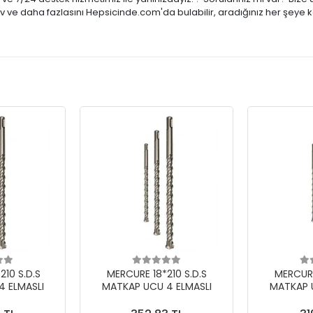
tiv ve daha fazlasını Hepsicinde.com'da bulabilir, aradığınız her şeye 
10 S.D.S
MERCURE 18*210 S.D.S
MERCURE
 ELMASLI
MATKAP UCU 4 ELMASLI
MATKAP 