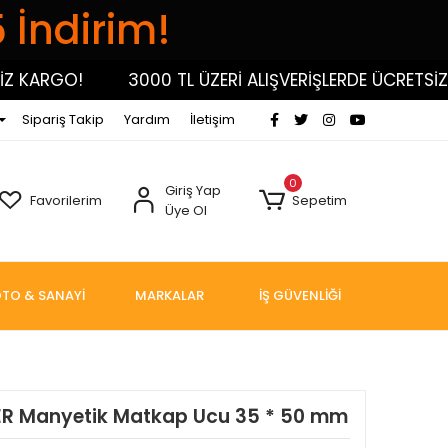
5 İndirim!
KARGO!
3000 TL ÜZERİ ALIŞVERİŞLERDE ÜCRETSİZ KA
Sipariş Takip
Yardım
İletişim
0
Giriş Yap
Favorilerim
Sepetim
Üye Ol
TO & SANAYİ
MARKALAR
İŞ GÜVENLİĞİ
FLER Manyetik Matkap Ucu 35 * 50 mm