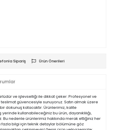
efonla Sipariş
Ürün Önerileri
rumlar
dür ve işlevselliği ile dikkat çeker. Profesyonel ve
ızlı teslimat güvencesiyle sunuyoruz. Satın almak üzere
bir dokunuş katacaktır. Ürünlerimiz, kalite
iş yerinde kullanabileceğiniz bu ürün, dayanıklılığı,
z. Bu nedenle ürünlerimiz hakkında merak ettiğiniz her
 fazla bilgi için teknik detaylar bölümüne göz
ize ulaşmaktan çekinmeyin! Geniş ürün yelpazemizle;