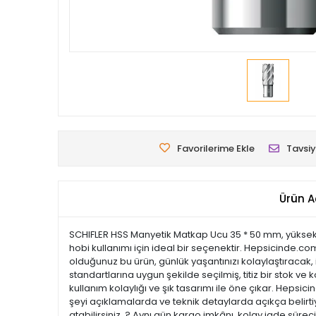
Favorilerime Ekle
Tavsiy
Ürün A
SCHIFLER HSS Manyetik Matkap Ucu 35 * 50 mm, yüksek ka
hobi kullanımı için ideal bir seçenektir. Hepsicinde.com
olduğunuz bu ürün, günlük yaşantınızı kolaylaştıracak, i
standartlarına uygun şekilde seçilmiş, titiz bir stok ve k
kullanım kolaylığı ve şık tasarımı ile öne çıkar. Hep
şeyi açıklamalarda ve teknik detaylarda açıkça belirtiy
atabilirsiniz. ? Aynı gün kargo imkânı, kolay iade süre