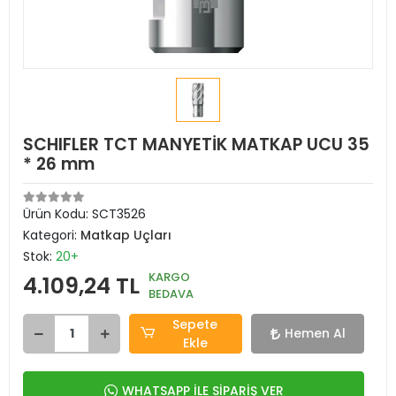
SCHIFLER TCT MANYETİK MATKAP UCU 35
* 26 mm
Ürün Kodu:
SCT3526
Kategori:
Matkap Uçları
Stok:
20+
KARGO
4.109,24 TL
BEDAVA
Sepete
Hemen Al
Ekle
WHATSAPP İLE SİPARİŞ VER