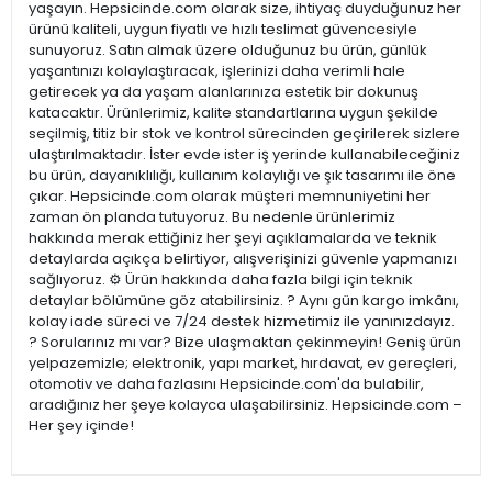
yaşayın. Hepsicinde.com olarak size, ihtiyaç duyduğunuz her
ürünü kaliteli, uygun fiyatlı ve hızlı teslimat güvencesiyle
sunuyoruz. Satın almak üzere olduğunuz bu ürün, günlük
yaşantınızı kolaylaştıracak, işlerinizi daha verimli hale
getirecek ya da yaşam alanlarınıza estetik bir dokunuş
katacaktır. Ürünlerimiz, kalite standartlarına uygun şekilde
seçilmiş, titiz bir stok ve kontrol sürecinden geçirilerek sizlere
ulaştırılmaktadır. İster evde ister iş yerinde kullanabileceğiniz
bu ürün, dayanıklılığı, kullanım kolaylığı ve şık tasarımı ile öne
çıkar. Hepsicinde.com olarak müşteri memnuniyetini her
zaman ön planda tutuyoruz. Bu nedenle ürünlerimiz
hakkında merak ettiğiniz her şeyi açıklamalarda ve teknik
detaylarda açıkça belirtiyor, alışverişinizi güvenle yapmanızı
sağlıyoruz. ⚙️ Ürün hakkında daha fazla bilgi için teknik
detaylar bölümüne göz atabilirsiniz. ? Aynı gün kargo imkânı,
kolay iade süreci ve 7/24 destek hizmetimiz ile yanınızdayız.
? Sorularınız mı var? Bize ulaşmaktan çekinmeyin! Geniş ürün
yelpazemizle; elektronik, yapı market, hırdavat, ev gereçleri,
otomotiv ve daha fazlasını Hepsicinde.com'da bulabilir,
aradığınız her şeye kolayca ulaşabilirsiniz. Hepsicinde.com –
Her şey içinde!