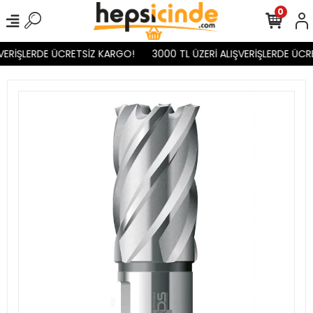
0
VERİŞLERDE ÜCRETSİZ KARGO!
3000 TL ÜZERİ ALIŞVERİŞLERDE ÜCR