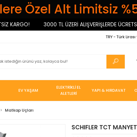
ere Özel Alt Limitsiz %
 KARGO!
3000 TL ÜZERİ ALIŞVERİŞLERDE ÜCRETSİZ 
TRY - Türk Lirası
ELEKTRİKLİ EL
EV YAŞAM
YAPI & HIRDAVAT
O
ALETLERİ
Matkap Uçları
SCHIFLER TCT MANYET