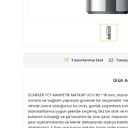
Favorilerime Ekle
Tavsiy
Ürün A
SCHIFLER TCT MANYETİK MATKAP UCU 80 * 18 mm, dayanıklı 
ömürlü ve sağlam yapısıyla güvenilir bir seçenektir. He
almak üzere olduğunuz bu ürün, günlük yaşantınızı kolay
standartlarına uygun şekilde seçilmiş, titiz bir stok ve k
kullanım kolaylığı ve şık tasarımı ile öne çıkar. Hep
şeyi açıklamalarda ve teknik detaylarda açıkça belirtiy
atabilirsiniz. ? Aynı gün kargo imkânı, kolay iade süre