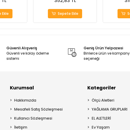
 TL
352,83 TL
31
 Ekle
Sepete Ekle
S
Güvenli Alışveriş
Geniş Ürün Yelpazesi
Güvenli ve kolay ödeme
Binlerce ürün ve kampan
sistemi
seçeneği
Kurumsal
Kategoriler
Hakkımızda
Ölçü Aletleri
Mesafeli Satış Sözleşmesi
YAĞLAMA GRUPLARI
Kullanıcı Sözleşmesi
EL ALETLERİ
İletişim
Ev Yaşam