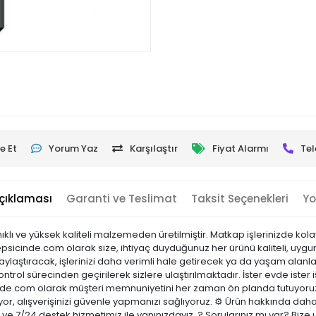
e Et
Yorum Yaz
Karşılaştır
Fiyat Alarmı
Tel
çıklaması
Garanti ve Teslimat
Taksit Seçenekleri
Yo
ve yüksek kaliteli malzemeden üretilmiştir. Matkap işlerinizde kolaylıkl
psicinde.com olarak size, ihtiyaç duyduğunuz her ürünü kaliteli, uygun f
laştıracak, işlerinizi daha verimli hale getirecek ya da yaşam alanları
ontrol sürecinden geçirilerek sizlere ulaştırılmaktadır. İster evde ister 
sicinde.com olarak müşteri memnuniyetini her zaman ön planda tutuyoru
or, alışverişinizi güvenle yapmanızı sağlıyoruz. ⚙️ Ürün hakkında daha
ci ve 7/24 destek hizmetimiz ile yanınızdayız. ? Sorularınız mı var? B