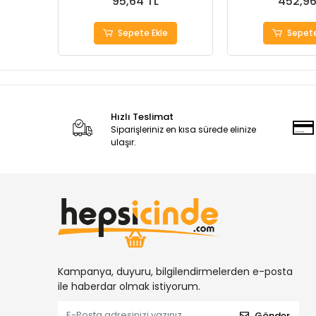
95,64 TL
452,96
Sepete Ekle
Sepete
Hızlı Teslimat
Siparişleriniz en kısa sürede elinize
ulaşır.
Kampanya, duyuru, bilgilendirmelerden e-posta
ile haberdar olmak istiyorum.
Gönder