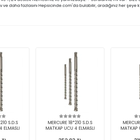
tiv ve daha fazlasını Hepsicinde.com'da bulabilir, aradığınız her şeye 
10 S.D.S
MERCURE 18*210 S.D.S
MERCURE
 ELMASLI
MATKAP UCU 4 ELMASLI
MATKAP 