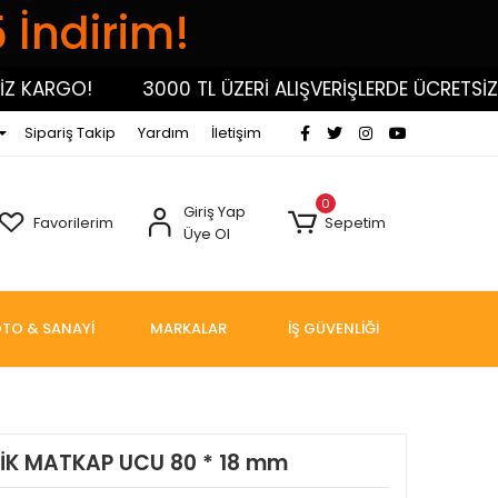
5 İndirim!
KARGO!
3000 TL ÜZERİ ALIŞVERİŞLERDE ÜCRETSİZ KA
Sipariş Takip
Yardım
İletişim
0
Giriş Yap
Favorilerim
Sepetim
Üye Ol
TO & SANAYİ
MARKALAR
İŞ GÜVENLİĞİ
İK MATKAP UCU 80 * 18 mm