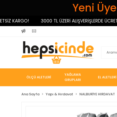
Yeni Üyel
İZ KARGO!
3000 TL ÜZERİ ALIŞVERİŞLERDE ÜCRETSİZ
YAĞLAMA
ÖLÇÜ ALETLERİ
EL ALETLERİ
GRUPLARI
Ana Sayfa
Yapı & Hırdavat
NALBURİYE HIRDAVAT