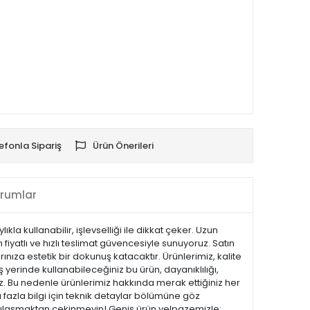
efonla Sipariş
Ürün Önerileri
rumlar
a kullanabilir, işlevselliği ile dikkat çeker. Uzun
iyatlı ve hızlı teslimat güvencesiyle sunuyoruz. Satın
nıza estetik bir dokunuş katacaktır. Ürünlerimiz, kalite
iş yerinde kullanabileceğiniz bu ürün, dayanıklılığı,
z. Bu nedenle ürünlerimiz hakkında merak ettiğiniz her
 fazla bilgi için teknik detaylar bölümüne göz
ize ulaşmaktan çekinmeyin! Geniş ürün yelpazemizle;