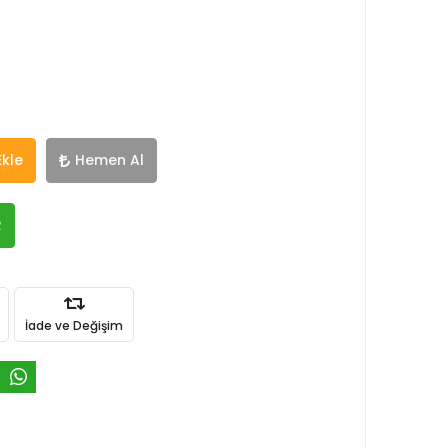
Ekle
Hemen Al
R
İade ve Değişim