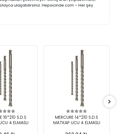
kolayca ulaşabilirsiniz. Hepsicinde.com – Her şey
 16*210 S.D.S
MERCURE 14*210 S.D.S
MER
UCU 4 ELMASLI
MATKAP UCU 4 ELMASLI
MAT