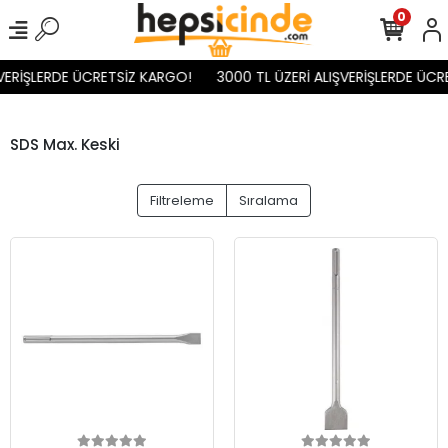
0
VERİŞLERDE ÜCRETSİZ KARGO!
3000 TL ÜZERİ ALIŞVERİŞLERDE ÜCR
SDS Max. Keski
Filtreleme
Sıralama