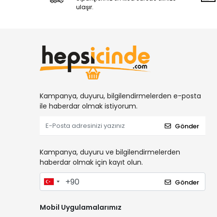
Sentiller
ulaşır.
Spralli Mıknatıslar
Fren Ayar, Sökme, Takma
Araç Kokuları
Köpük Püskürtmeler
Oto Servis Ekipmanları
Kampanya, duyuru, bilgilendirmelerden e-posta
ile haberdar olmak istiyorum.
Gönder
Kampanya, duyuru ve bilgilendirmelerden
haberdar olmak için kayıt olun.
Gönder
Mobil Uygulamalarımız