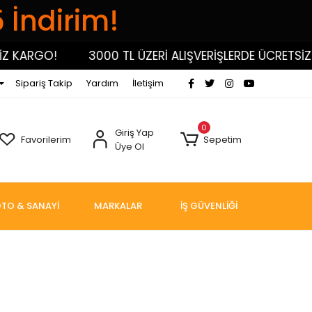
5 İndirim!
 KARGO!
3000 TL ÜZERİ ALIŞVERİŞLERDE ÜCRETSİZ K
Sipariş Takip
Yardım
İletişim
0
Giriş Yap
Favorilerim
Sepetim
Üye Ol
TO & SANAYİ
MARKALAR
İŞ GÜVENLİĞİ