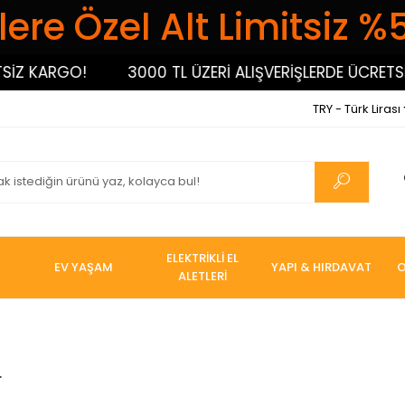
ere Özel Alt Limitsiz %
Z KARGO!
3000 TL ÜZERİ ALIŞVERİŞLERDE ÜCRETSİZ
TRY - Türk Lirası
ELEKTRİKLİ EL
EV YAŞAM
YAPI & HIRDAVAT
O
ALETLERİ
r