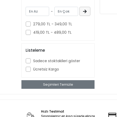
Tamirci Aydınlatmaları
Kaldıraçlar
-
Transfer Pompaları
279,00 TL - 349,00 TL
Kurtağzı
419,00 TL - 489,00 TL
Motor Standları
Akü Antifiriz Bomesi
Oto Servis Tabancaları
Listeleme
Yağdanlıklar
Sadece stoktakileri göster
Hidrolik Boru Bükmeler
Ücretsiz Kargo
Manyetik Ekipmanlar
Garaj Servis Ekipmanları
Seçimleri Temizle
Bakım Onarım Setleri
Aparatlar
Sekman
Yağlar
Hızlı Teslimat
Siparişleriniz en kısa sürede elinize