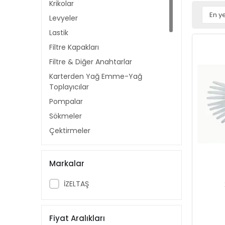
Krikolar
Levyeler
Lastik
Filtre Kapakları
Filtre & Diğer Anahtarlar
Karterden Yağ Emme-Yağ
Toplayıcılar
Pompalar
Sökmeler
Çektirmeler
Test Cihazları
Balans Çekiçler
Markalar
Örtüler
İZELTAŞ
Far Parlatma Setleri
Kaportacı Eğeleri
Fiyat Aralıkları
Yedek Hortumlar