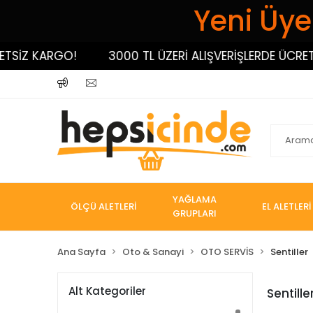
Yeni Üyel
SİZ KARGO!
3000 TL ÜZERİ ALIŞVERİŞLERDE ÜCRETSİ
YAĞLAMA
ÖLÇÜ ALETLERİ
EL ALETLERİ
GRUPLARI
Ana Sayfa
Oto & Sanayi
OTO SERVİS
Sentiller
Alt Kategoriler
Sentille