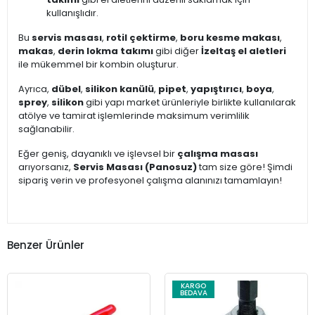
kullanışlıdır.
Bu
servis masası
,
rotil çektirme
,
boru kesme makası
,
makas
,
derin lokma takımı
gibi diğer
İzeltaş el aletleri
ile mükemmel bir kombin oluşturur.
Ayrıca,
dübel
,
silikon kanülü
,
pipet
,
yapıştırıcı
,
boya
,
sprey
,
silikon
gibi yapı market ürünleriyle birlikte kullanılarak
atölye ve tamirat işlemlerinde maksimum verimlilik
sağlanabilir.
Eğer geniş, dayanıklı ve işlevsel bir
çalışma masası
arıyorsanız,
Servis Masası (Panosuz)
tam size göre! Şimdi
sipariş verin ve profesyonel çalışma alanınızı tamamlayın!
Benzer Ürünler
KARGO
BEDAVA