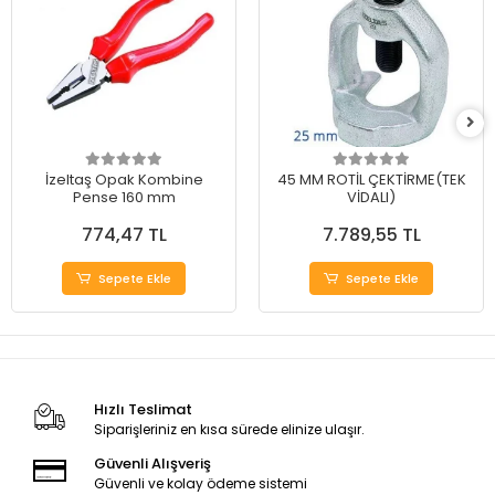
İzeltaş Opak Kombine
45 MM ROTİL ÇEKTİRME(TEK
Pense 160 mm
VİDALI)
774,47 TL
7.789,55 TL
Sepete Ekle
Sepete Ekle
Hızlı Teslimat
Siparişleriniz en kısa sürede elinize ulaşır.
Güvenli Alışveriş
Güvenli ve kolay ödeme sistemi