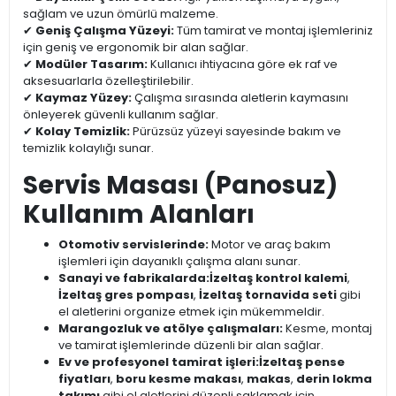
sağlam ve uzun ömürlü malzeme.
✔
Geniş Çalışma Yüzeyi:
Tüm tamirat ve montaj işlemleriniz
için geniş ve ergonomik bir alan sağlar.
✔
Modüler Tasarım:
Kullanıcı ihtiyacına göre ek raf ve
aksesuarlarla özelleştirilebilir.
✔
Kaymaz Yüzey:
Çalışma sırasında aletlerin kaymasını
önleyerek güvenli kullanım sağlar.
✔
Kolay Temizlik:
Pürüzsüz yüzeyi sayesinde bakım ve
temizlik kolaylığı sunar.
Servis Masası (Panosuz)
Kullanım Alanları
Otomotiv servislerinde:
Motor ve araç bakım
işlemleri için dayanıklı çalışma alanı sunar.
Sanayi ve fabrikalarda:
İzeltaş kontrol kalemi
,
İzeltaş gres pompası
,
İzeltaş tornavida seti
gibi
el aletlerini organize etmek için mükemmeldir.
Marangozluk ve atölye çalışmaları:
Kesme, montaj
ve tamirat işlemlerinde düzenli bir alan sağlar.
Ev ve profesyonel tamirat işleri:
İzeltaş pense
fiyatları
,
boru kesme makası
,
makas
,
derin lokma
takımı
gibi el aletlerini düzenli saklamak için