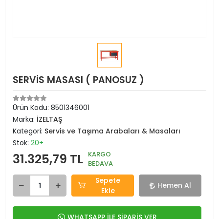
SERVİS MASASI ( PANOSUZ )
Ürün Kodu:
8501346001
Marka:
İZELTAŞ
Kategori:
Servis ve Taşıma Arabaları & Masaları
Stok:
20+
KARGO
31.325,79 TL
BEDAVA
Sepete
Hemen Al
Ekle
WHATSAPP İLE SİPARİŞ VER