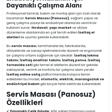
Dayanıklı Çalışma Alanı
Profesyonel tamirat, bakım ve montaj işleri için özel olarak
tasarlanan
Servis Masası (Panosuz)
, sağlam yapısı ve
geniş çalışma yüzeyi ile endüstriyel alanlarda verimli bir
kullanım sunar.
Hırdavat
,
yapı market
ve atölye
düzenleme alanlarında en çok tercih edilen
İzeltaş el
aletleri
ile uyumlu şekilde kullanılabilir.
Bu
servis masası
, tamirhanelerde, fabrikalarda,
atölyelerde ve sanayi işletmelerinde düzenli ve ergonomik
bir çalışma ortamı sağlamak için idealdir.
İzeltaş lokma
takımı
,
İzeltaş anahtar takımı
,
İzeltaş pense
,
İzeltaş
tornavida seti
gibi temel el aletlerini düzenli bir şekilde
saklayarak, verimli ve konforlu bir çalışma alanı yaratır.
İzeltaş online satış
platformlarında kolayca temin
edilebilen bu model,
otomotiv, elektrik, marangozluk ve
endüstriyel bakım
gibi birçok farklı sektörde kullanılabilir.
Servis Masası (Panosuz)
Özellikleri
✔
Dayanıklı Çelik Gövde:
Ağır yükleri taşımaya uygun,