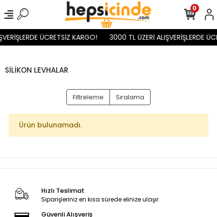
0
IŞVERİŞLERDE ÜCRETSİZ KARGO!
3000 TL ÜZERİ ALIŞVERİŞLERDE Ü
SİLİKON LEVHALAR
Filtreleme
Sıralama
Ürün bulunamadı.
Hızlı Teslimat
Siparişleriniz en kısa sürede elinize ulaşır.
Güvenli Alışveriş