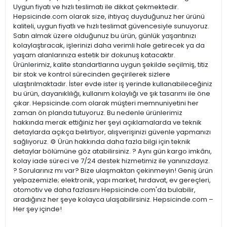
Uygun fiyatı ve hızlı teslimatı ile dikkat çekmektedir.
Hepsicinde.com olarak size, ihtiyaç duyduğunuz her ürünü
kaliteli, uygun fiyatlı ve hızlı teslimat güvencesiyle sunuyoruz.
Satın almak üzere olduğunuz bu ürün, günlük yaşantınızı
kolaylaştıracak, işlerinizi daha verimli hale getirecek ya da
yaşam alanlarınıza estetik bir dokunuş katacaktır.
Ürünlerimiz, kalite standartlarına uygun şekilde seçilmiş, titiz
bir stok ve kontrol sürecinden geçirilerek sizlere
ulaştırılmaktadır. İster evde ister iş yerinde kullanabileceğiniz
bu ürün, dayanıklılığı, kullanım kolaylığı ve şık tasarımı ile öne
çıkar. Hepsicinde.com olarak müşteri memnuniyetini her
zaman ön planda tutuyoruz. Bu nedenle ürünlerimiz
hakkında merak ettiğiniz her şeyi açıklamalarda ve teknik
detaylarda açıkça belirtiyor, alışverişinizi güvenle yapmanızı
sağlıyoruz. ⚙️ Ürün hakkında daha fazla bilgi için teknik
detaylar bölümüne göz atabilirsiniz. ? Aynı gün kargo imkânı,
kolay iade süreci ve 7/24 destek hizmetimiz ile yanınızdayız.
? Sorularınız mı var? Bize ulaşmaktan çekinmeyin! Geniş ürün
yelpazemizle; elektronik, yapı market, hırdavat, ev gereçleri,
otomotiv ve daha fazlasını Hepsicinde.com'da bulabilir,
aradığınız her şeye kolayca ulaşabilirsiniz. Hepsicinde.com –
Her şey içinde!