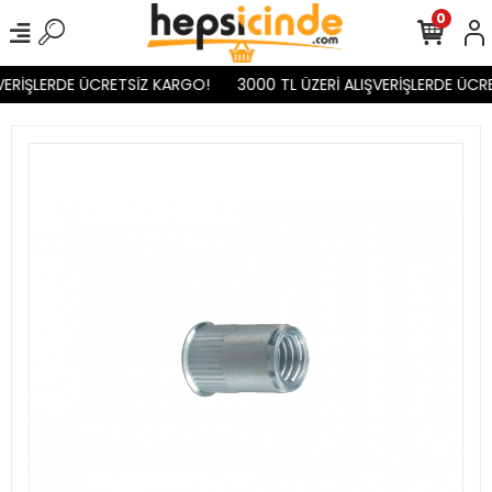
0
VERİŞLERDE ÜCRETSİZ KARGO!
3000 TL ÜZERİ ALIŞVERİŞLERDE ÜCR