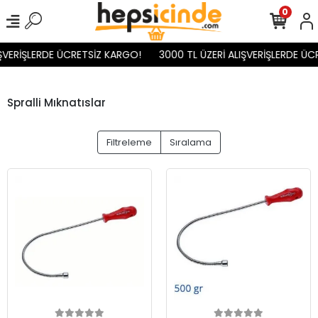
0
IŞVERİŞLERDE ÜCRETSİZ KARGO!
3000 TL ÜZERİ ALIŞVERİŞLERDE ÜC
Spralli Mıknatıslar
Filtreleme
Sıralama