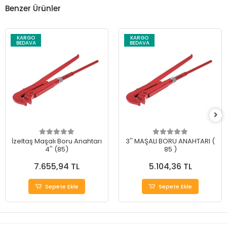
Benzer Ürünler
KARGO
KARGO
BEDAVA
BEDAVA
İzeltaş Maşalı Boru Anahtarı
3'' MAŞALI BORU ANAHTARI (
4'' (85)
85 )
7.655,94 TL
5.104,36 TL
Sepete Ekle
Sepete Ekle