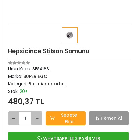
Hepsicinde Stilson Somunu
Ürün Kodu:
SESA18S_
Marka:
SÜPER EGO
Kategori:
Boru Anahtarları
Stok:
20+
480,37 TL
Sepete
Hemen Al
Ekle
WHATSAPP İLE SİPARİŞ VER