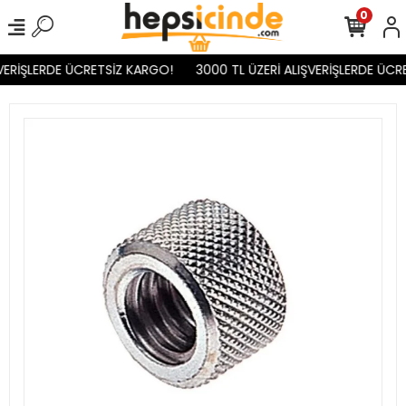
0
VERİŞLERDE ÜCRETSİZ KARGO!
3000 TL ÜZERİ ALIŞVERİŞLERDE ÜCR