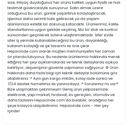
size, ihtiyaç duyduğunuz her ürünü kaliteli, uygun fiyatlı ve hızlı
teslimat güvencesiyle sunuyoruz. Satın almak üzere
olduğunuz bu ürün, günlük yaşantınızı kolaylaştıracak,
işlerinizi daha verimli hale getirecek ya da yaşam
alanlarınıza estetik bir dokunuş katacaktır. Ürünlerimiz, kalite
standartlarına uygun şekilde seçilmiş, titiz bir stok ve kontrol
sürecinden geçirilerek sizlere ulaştırılmaktadır. İster evde
ister iş yerinde kullanabileceğiniz bu ürün, dayanıklılığı,
kullanım kolaylığı ve şık tasarımı ile öne çıkar.
Hepsicinde.com olarak müşteri memnuniyetini her zaman
ön planda tutuyoruz. Bu nedenle ürünlerimiz hakkında merak
ettiğiniz her şeyi açıklamalarda ve teknik detaylarda açıkça
belirtiyor, alışverişinizi güvenle yapmanızı sağlıyoruz. ⚙️ Ürün
hakkında daha fazla bilgi için teknik detaylar bölümüne göz
atabilirsiniz. ? Aynı gün kargo imkânı, kolay iade süreci ve
7/24 destek hizmetimiz ile yanınızdayız. ? Sorularınız mı var?
Bize ulaşmaktan çekinmeyin! Geniş ürün yelpazemizle;
elektronik, yapı market, hırdavat, ev gereçleri, otomotiv ve
daha fazlasını Hepsicinde.com'da bulabilir, aradığınız her
şeye kolayca ulaşabilirsiniz. Hepsicinde.com – Her şey
içinde!