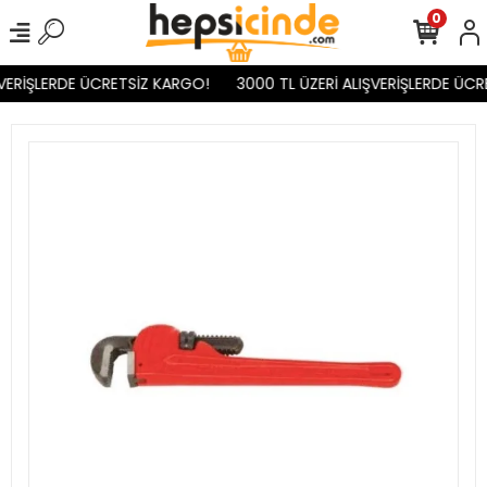
0
VERİŞLERDE ÜCRETSİZ KARGO!
3000 TL ÜZERİ ALIŞVERİŞLERDE ÜCR