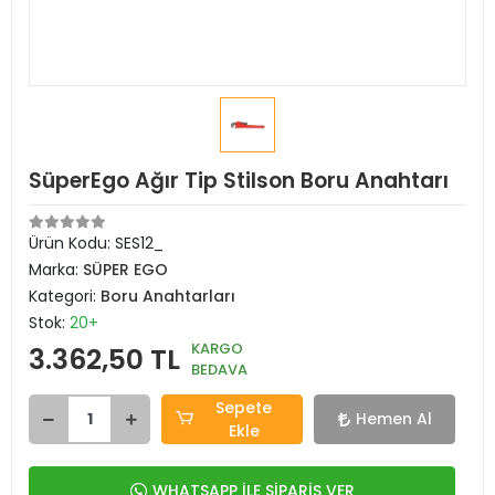
SüperEgo Ağır Tip Stilson Boru Anahtarı
Ürün Kodu:
SES12_
Marka:
SÜPER EGO
Kategori:
Boru Anahtarları
Stok:
20+
KARGO
3.362,50 TL
BEDAVA
Sepete
Hemen Al
Ekle
WHATSAPP İLE SİPARİŞ VER