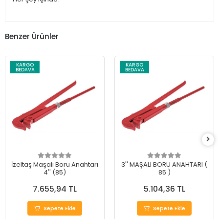
Benzer Ürünler
KARGO
KARGO
BEDAVA
BEDAVA
İzeltaş Maşalı Boru Anahtarı
3'' MAŞALI BORU ANAHTARI (
4'' (85)
85 )
7.655,94 TL
5.104,36 TL
Sepete Ekle
Sepete Ekle