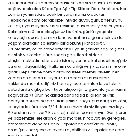
kullanabilirsiniz. Profesyonel işlerinizde size büyük kolaylık
sağlayacak olan SüperEgo Ağır Tip Stilson Boru Anahtarı, her
zaman yanınızda olacak bir yardımcınız olacaktır.
Hepsicinde.com olarak size, ihtiyaç duyduğunuz her ürünü
kaliteli, uygun fiyatlı ve hızlı teslimat güvencesiyle sunuyoruz.
Satın almak üzere olduğunuz bu ürün, günlük yaşantınızı
kolaylaştıracak, işlerinizi daha verimli hale getirecek ya da
yaşam alanlarınıza estetik bir dokunuş katacaktır.
Ürünlerimiz, kalite standartlarına uygun şekilde seçilmiş, titiz
bir stok ve kontrol sürecinden geçirilerek sizlere
ulaştırılmaktadır. İster evde ister iş yerinde kullanabileceğiniz
bu ürün, dayanıklılığı, kullanım kolaylığı ve şık tasarımı ile öne
çıkar. Hepsicinde.com olarak müşteri memnuniyetini her
zaman ön planda tutuyoruz. Bu nedenle ürünlerimiz
hakkında merak ettiğiniz her şeyi açıklamalarda ve teknik
detaylarda açıkça belirtiyor, alışverişinizi güvenle yapmanızı
sağlıyoruz. ⚙️ Ürün hakkında daha fazla bilgi için teknik
detaylar bölümüne göz atabilirsiniz. ? Aynı gün kargo imkânı,
kolay iade süreci ve 7/24 destek hizmetimiz ile yanınızdayız.
? Sorularınız mı var? Bize ulaşmaktan çekinmeyin! Geniş ürün
yelpazemizle; elektronik, yapı market, hırdavat, ev gereçleri,
otomotiv ve daha fazlasını Hepsicinde.com'da bulabilir,
aradığınız her şeye kolayca ulaşabilirsiniz. Hepsicinde.com –
Her şey içinde!