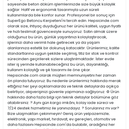
sayesinde beton döküm işlemlerinizde size büyük kolaylık
sağlar. Hafif ve ergonomik tasarımıyla uzun süreli
kullanımlarda bile konfor sunar. Profesyonel bir sonuç için
SuperEgo Betoncu Kerpeteni'ni tercih edin. Hepsicinde.com
olarak size, ihtiyaç duyduğunuz her ürünü kaliteli, uygun fiyatlı
ve hızlı teslimat güvencesiyle sunuyoruz. Satın almak üzere
olduğunuz bu ürün, günlük yaşantınızı kolaylaştıracak,
işlerinizi daha verimli hale getirecek ya da yaşam
alanlarınıza estetik bir dokunuş katacaktır. Ürünlerimiz, kalite
standartlarına uygun şekilde seçilmiş, titiz bir stok ve kontrol
sürecinden geçirilerek sizlere ulaştırılmaktadır. İster evde
ister iş yerinde kullanabileceğiniz bu ürün, dayanıklılığı,
kullanım kolaylığı ve şık tasarımı ile öne çıkar.
Hepsicinde.com olarak müşteri memnuniyetini her zaman
ön planda tutuyoruz. Bu nedenle ürünlerimiz hakkında merak
ettiğiniz her şeyi açıklamalarda ve teknik detaylarda açıkça
belirtiyor, alışverişinizi güvenle yapmanızı sağlıyoruz. ⚙️ Ürün
hakkında daha fazla bilgi için teknik detaylar bölümüne göz
atabilirsiniz. ? Aynı gün kargo imkânı, kolay iade süreci ve
7/24 destek hizmetimiz ile yanınızdayız. ? Sorularınız mı var?
Bize ulaşmaktan çekinmeyin! Geniş ürün yelpazemizle;
elektronik, yapı market, hırdavat, ev gereçleri, otomotiv ve
daha fazlasını Hepsicinde.com'da bulabilir, aradığınız her