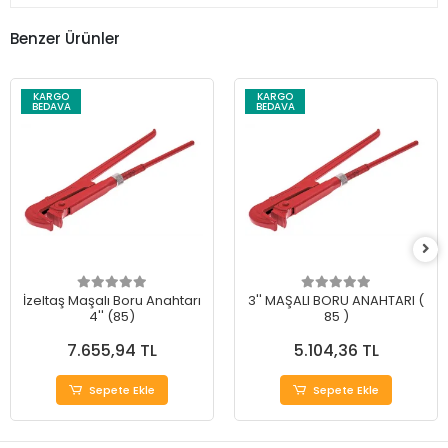
Benzer Ürünler
KARGO
KARGO
BEDAVA
BEDAVA
İzeltaş Maşalı Boru Anahtarı
3'' MAŞALI BORU ANAHTARI (
4'' (85)
85 )
7.655,94 TL
5.104,36 TL
Sepete Ekle
Sepete Ekle