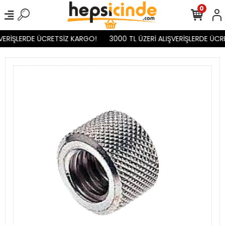
0
VERİŞLERDE ÜCRETSİZ KARGO!
3000 TL ÜZERİ ALIŞVERİŞLERDE ÜCR