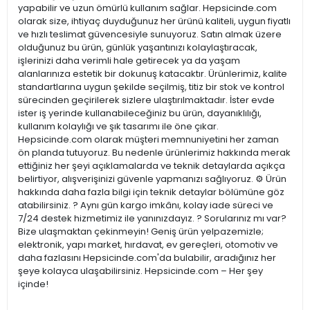
yapabilir ve uzun ömürlü kullanım sağlar. Hepsicinde.com
olarak size, ihtiyaç duyduğunuz her ürünü kaliteli, uygun fiyatlı
ve hızlı teslimat güvencesiyle sunuyoruz. Satın almak üzere
olduğunuz bu ürün, günlük yaşantınızı kolaylaştıracak,
işlerinizi daha verimli hale getirecek ya da yaşam
alanlarınıza estetik bir dokunuş katacaktır. Ürünlerimiz, kalite
standartlarına uygun şekilde seçilmiş, titiz bir stok ve kontrol
sürecinden geçirilerek sizlere ulaştırılmaktadır. İster evde
ister iş yerinde kullanabileceğiniz bu ürün, dayanıklılığı,
kullanım kolaylığı ve şık tasarımı ile öne çıkar.
Hepsicinde.com olarak müşteri memnuniyetini her zaman
ön planda tutuyoruz. Bu nedenle ürünlerimiz hakkında merak
ettiğiniz her şeyi açıklamalarda ve teknik detaylarda açıkça
belirtiyor, alışverişinizi güvenle yapmanızı sağlıyoruz. ⚙️ Ürün
hakkında daha fazla bilgi için teknik detaylar bölümüne göz
atabilirsiniz. ? Aynı gün kargo imkânı, kolay iade süreci ve
7/24 destek hizmetimiz ile yanınızdayız. ? Sorularınız mı var?
Bize ulaşmaktan çekinmeyin! Geniş ürün yelpazemizle;
elektronik, yapı market, hırdavat, ev gereçleri, otomotiv ve
daha fazlasını Hepsicinde.com'da bulabilir, aradığınız her
şeye kolayca ulaşabilirsiniz. Hepsicinde.com – Her şey
içinde!