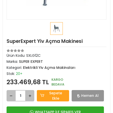
SuperExpert Yiv Açma Makinesi
Ürün Kodu:
SXLG12C
Marka:
SUPER EXPERT
Kategori:
Elektrikli Yiv Açma Makinaları
Stok:
20+
KARGO
233.469,68 TL
BEDAVA
Sepete
Hemen Al
Ekle
WHATSAPP İLE SİPARİŞ VER