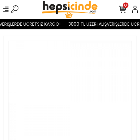
0
VERİŞLERDE ÜCRETSİZ KARGO!
3000 TL ÜZERİ ALIŞVERİŞLERDE ÜCR