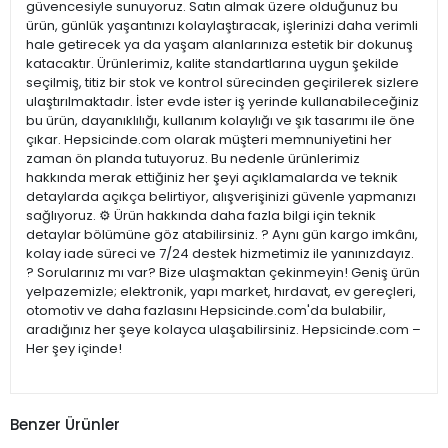
güvencesiyle sunuyoruz. Satın almak üzere olduğunuz bu
ürün, günlük yaşantınızı kolaylaştıracak, işlerinizi daha verimli
hale getirecek ya da yaşam alanlarınıza estetik bir dokunuş
katacaktır. Ürünlerimiz, kalite standartlarına uygun şekilde
seçilmiş, titiz bir stok ve kontrol sürecinden geçirilerek sizlere
ulaştırılmaktadır. İster evde ister iş yerinde kullanabileceğiniz
bu ürün, dayanıklılığı, kullanım kolaylığı ve şık tasarımı ile öne
çıkar. Hepsicinde.com olarak müşteri memnuniyetini her
zaman ön planda tutuyoruz. Bu nedenle ürünlerimiz
hakkında merak ettiğiniz her şeyi açıklamalarda ve teknik
detaylarda açıkça belirtiyor, alışverişinizi güvenle yapmanızı
sağlıyoruz. ⚙️ Ürün hakkında daha fazla bilgi için teknik
detaylar bölümüne göz atabilirsiniz. ? Aynı gün kargo imkânı,
kolay iade süreci ve 7/24 destek hizmetimiz ile yanınızdayız.
? Sorularınız mı var? Bize ulaşmaktan çekinmeyin! Geniş ürün
yelpazemizle; elektronik, yapı market, hırdavat, ev gereçleri,
otomotiv ve daha fazlasını Hepsicinde.com'da bulabilir,
aradığınız her şeye kolayca ulaşabilirsiniz. Hepsicinde.com –
Her şey içinde!
Benzer Ürünler