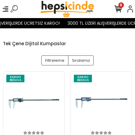
0
ŞVERİŞLERDE ÜCRETSİZ KARGO!
3000 TL ÜZERİ ALIŞVERİŞLERDE ÜC
Tek Çene Dijital Kumpaslar
Filtreleme
Sıralama
KARGO
KARGO
BEDAVA
BEDAVA