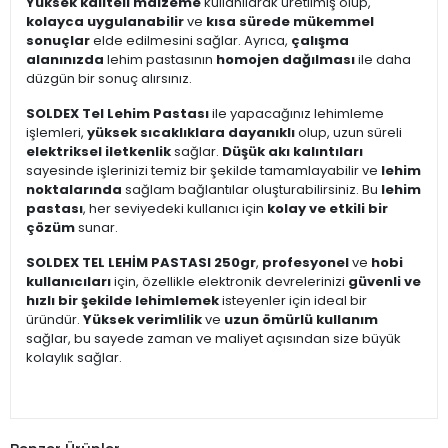
Yüksek kaliteli malzeme
kullanılarak üretilmiş olup,
kolayca uygulanabilir
ve
kısa sürede mükemmel
sonuçlar
elde edilmesini sağlar. Ayrıca,
çalışma
alanınızda
lehim pastasının
homojen dağılması
ile daha
düzgün bir sonuç alırsınız.
SOLDEX Tel Lehim Pastası
ile yapacağınız lehimleme
işlemleri,
yüksek sıcaklıklara dayanıklı
olup, uzun süreli
elektriksel iletkenlik
sağlar.
Düşük akı kalıntıları
sayesinde işlerinizi temiz bir şekilde tamamlayabilir ve
lehim
noktalarında
sağlam bağlantılar oluşturabilirsiniz. Bu
lehim
pastası
, her seviyedeki kullanıcı için
kolay ve etkili bir
çözüm
sunar.
SOLDEX TEL LEHİM PASTASI 250gr
,
profesyonel
ve
hobi
kullanıcıları
için, özellikle elektronik devrelerinizi
güvenli ve
hızlı bir şekilde lehimlemek
isteyenler için ideal bir
üründür.
Yüksek verimlilik
ve
uzun ömürlü kullanım
sağlar, bu sayede zaman ve maliyet açısından size büyük
kolaylık sağlar.