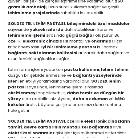
güvenli bir şekilde gerçekleştirilmesine yardımcı olur.
250
gramlık ambalajı
, uzun süreli kullanım sağlar ve çeşitli
lehimleme projelerinde
rahatlıkla kullanılabilir.
SOLDEX TEL LEHİM PASTASI
,
bileşimindeki özel maddeler
sayesinde
yüksek ısılarda
dahi stabilitesini korur ve
lehimleme işlemi
sırasında
güçlü bağlar
oluşturur. Bu
özellik,
elektronik cihazların
montajı ve
onarımları
için
kritik önem taşır.
İyi bir lehimleme pastası
kullanmak,
bağlantı noktalarının kalitesini
artırarak daha sağlam ve
uzun ömürlü bağlantılar sağlar.
Lehimleme işlemi yaparken
pasta kullanımı
,
lehim telinin
düzgün bir şekilde erimesine ve
bağlantı yüzeylerinde
istenilen etkiyi yaratmasına yardımcı olur.
SOLDEX lehim
pastası
sayesinde, lehimleme işlemi sırasında
oksitlenmeyi
engelleyebilir,
daha temiz ve düzgün bir
yüzey
elde edebilirsiniz. Ayrıca,
daha az duman
ve
kötü
kokular
üretir, böylece çalışma ortamınızı daha konforlu
hale getirir.
SOLDEX TEL LEHİM PASTASI
, özellikle
elektronik cihazların
tamiri
,
devre kartlarının montajı
,
tel bağlantıları
ve
elektriksel onarımlar
gibi işler için mükemmel bir tercihtir.