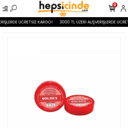
0
ERİŞLERDE ÜCRETSİZ KARGO!
3000 TL ÜZERİ ALIŞVERİŞLERDE ÜCRET