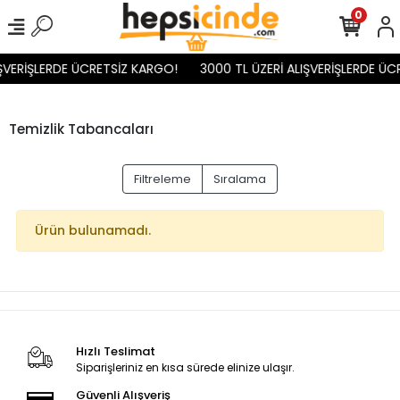
0
IŞVERİŞLERDE ÜCRETSİZ KARGO!
3000 TL ÜZERİ ALIŞVERİŞLERDE ÜC
Temizlik Tabancaları
Filtreleme
Sıralama
Ürün bulunamadı.
Hızlı Teslimat
Siparişleriniz en kısa sürede elinize ulaşır.
Güvenli Alışveriş