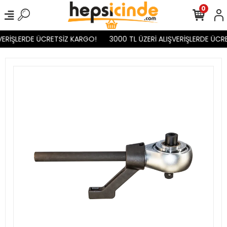
0
VERİŞLERDE ÜCRETSİZ KARGO!
3000 TL ÜZERİ ALIŞVERİŞLERDE ÜCRE