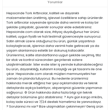
Yorumlar
Hepsicinde Tork Arttırıcılar, kaliteli ve dayanıklı
malzemelerden üretilmiş, işlevsel özelliklere sahip ürünlerdir.
Tork arttırıcılar sayesinde işinizde daha verimli ve kolay bir
şekilde çalışabilir, güvenilir sonuçlar elde edebilirsiniz.
Hepsicinde.com olarak size, ihtiyaç duyduğunuz her ürünü
kaliteli, uygun fiyatlı ve hızlı teslimat güvencesiyle sunuyoruz.
Satın almak üzere olduğunuz bu ürün, günlük yaşantınızı
kolaylaştıracak, işlerinizi daha verimli hale getirecek ya da
yaşam alanlarınıza estetik bir dokunuş katacaktır.
Ürünlerimiz, kalite standartlarına uygun şekilde seçilmiş, titiz
bir stok ve kontrol sürecinden geçirilerek sizlere
ulaştırılmaktadır. İster evde ister iş yerinde kullanabileceğiniz
bu ürün, dayanıklılığı, kullanım kolaylığı ve şık tasarımı ile öne
çıkar. Hepsicinde.com olarak müşteri memnuniyetini her
zaman ön planda tutuyoruz. Bu nedenle ürünlerimiz
hakkında merak ettiğiniz her şeyi açıklamalarda ve teknik
detaylarda açıkça belirtiyor, alışverişinizi güvenle yapmanızı
sağlıyoruz. ⚙️ Ürün hakkında daha fazla bilgi için teknik
detaylar bölümüne göz atabilirsiniz. ? Aynı gün kargo imkânı,
kolay iade süreci ve 7/24 destek hizmetimiz ile yanınızdayız.
? Sorularınız mı var? Bize ulaşmaktan çekinmeyin! Geniş ürün