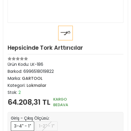
Hepsicinde Tork Arttırıcılar
Ürün Kodu:
LK-186
Barkod:
6996518019822
Marka:
GARTOOL
Kategori:
Lokmalar
Stok:
2
KARGO
64.208,31 TL
BEDAVA
Giriş - Çıkış Ölçüsü:
3-4" - 1"
1-2" - 1"