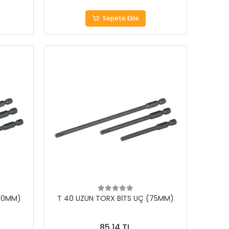
Sepete Ekle
100MM)
T 40 UZUN TORX BİTS UÇ (75MM)
85,14 TL