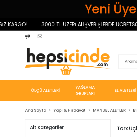
Yeni Üyel
RGO!
3000 TL ÜZERİ ALIŞVERİŞLERDE ÜCRETSİZ KARG
YAĞLAMA
ÖLÇÜ ALETLERİ
EL ALETLERİ
GRUPLARI
Ana Sayfa
Yapı & Hırdavat
MANUEL ALETLER
Bi
Alt Kategoriler
Torx Uçl