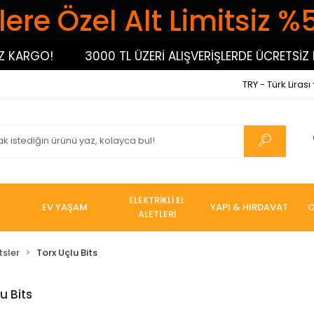
ere Özel Alt Limitsiz %
O!
3000 TL ÜZERİ ALIŞVERİŞLERDE ÜCRETSİZ KARGO
TRY - Türk Lirası
ELEKTRİKLİ EL
EV YAŞAM
YAPI & HIRDAVAT
O
ALETLERİ
tsler
Torx Uçlu Bits
u Bits