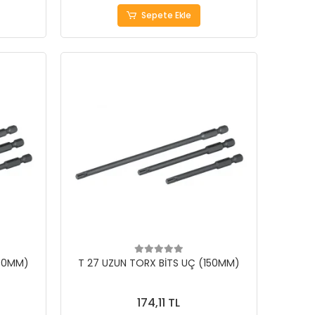
Sepete Ekle
150MM)
T 27 UZUN TORX BİTS UÇ (150MM)
174,11 TL