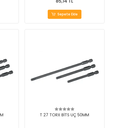
85,14 TL
Sepete Ekle
MM
T 27 TORX BİTS UÇ 50MM