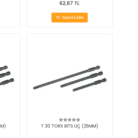
62,67 TL
Sepete Ekle
MM)
T 30 TORX BİTS UÇ (25MM)