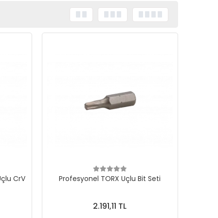
Uçlu CrV
Profesyonel TORX Uçlu Bit Seti
2.191,11 TL