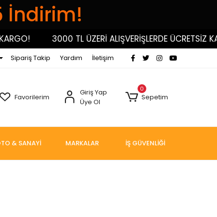
5 İndirim!
!
3000 TL ÜZERİ ALIŞVERİŞLERDE ÜCRETSİZ KARGO!
Sipariş Takip
Yardım
İletişim
0
Giriş Yap
Favorilerim
Sepetim
Üye Ol
TO & SANAYİ
MARKALAR
İŞ GÜVENLİĞİ