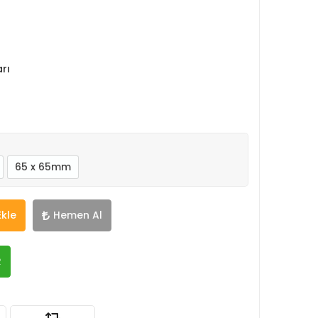
rı
65 x 65mm
Ekle
Hemen Al
R