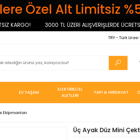
ere Özel Alt Limitsiz %
Z KARGO!
3000 TL ÜZERİ ALIŞVERİŞLERDE ÜCRETSİZ 
TRY - Türk Lirası
ELEKTRİKLİ EL
EV YAŞAM
YAPI & HIRDAVAT
O
ALETLERİ
s Ekipmanları
Üç Ayak Düz Mini Çekt