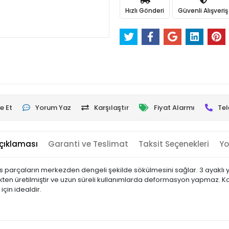
Hızlı Gönderi
Güvenli Alışveriş
e Et
Yorum Yaz
Karşılaştır
Fiyat Alarmı
Tel
çıklaması
Garanti ve Teslimat
Taksit Seçenekleri
Yo
s parçaların merkezden dengeli şekilde sökülmesini sağlar. 3 ayaklı y
ikten üretilmiştir ve uzun süreli kullanımlarda deformasyon yapmaz. K
çin idealdir.