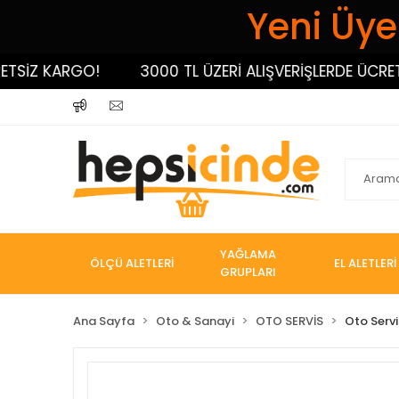
Yeni Üyel
İZ KARGO!
3000 TL ÜZERİ ALIŞVERİŞLERDE ÜCRETSİ
YAĞLAMA
ÖLÇÜ ALETLERİ
EL ALETLERİ
GRUPLARI
Ana Sayfa
Oto & Sanayi
OTO SERVİS
Oto Servi