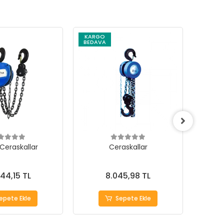
KARGO
KARG
BEDAVA
BEDAV
 Ceraskallar
Ceraskallar
344,15 TL
8.045,98 TL
epete Ekle
Sepete Ekle