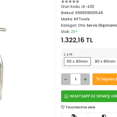
Ürün Kodu:
LK-430
Barkod:
6996518061548
Marka:
NTTools
Kategori:
Oto Servis Ekipmanla
Stok:
20+
1.322,16 TL
L x H:
60 x 40mm
80 x 80mm
Sepete 
WHATSAPP İLE SİPARİŞ VE
Favorilerime ekle