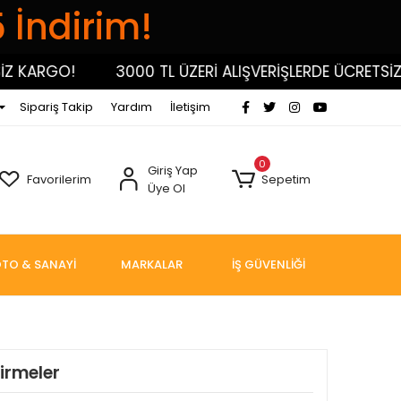
5 İndirim!
KARGO!
3000 TL ÜZERİ ALIŞVERİŞLERDE ÜCRETSİZ K
Sipariş Takip
Yardım
İletişim
0
Giriş Yap
Favorilerim
Sepetim
Üye Ol
TO & SANAYİ
MARKALAR
İŞ GÜVENLİĞİ
irmeler