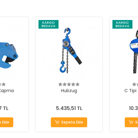
KARGO
KARGO
BEDAVA
BEDAVA
 Kapma
Hubzug
C Tipi
7 TL
5.435,51 TL
10.
 Ekle
Sepete Ekle
S