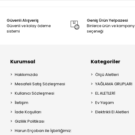
Güvenli Alışveriş
Geniş Ürün Yelpazesi
Güvenli ve kolay ödeme
Binlerce ürün ve kampan
sistemi
seçeneği
Kurumsal
Kategoriler
Hakkımızda
Ölçü Aletleri
Mesafeli Satış Sözleşmesi
YAĞLAMA GRUPLARI
Kullanıcı Sözleşmesi
EL ALETLERİ
İletişim
Ev Yaşam
İade Koşulları
Elektrikli El Aletleri
Gizlilik Politikası
Harun Erçoban ile İşbirliğimiz: