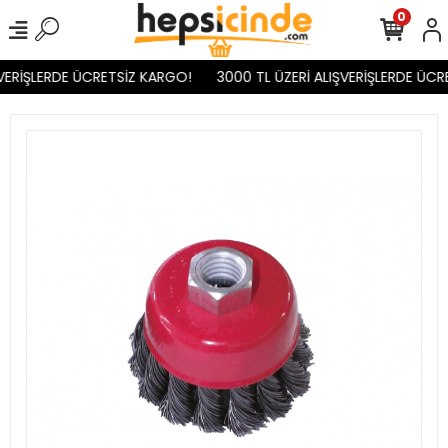
0
VERİŞLERDE ÜCRETSİZ KARGO!
3000 TL ÜZERİ ALIŞVERİŞLERDE ÜCR