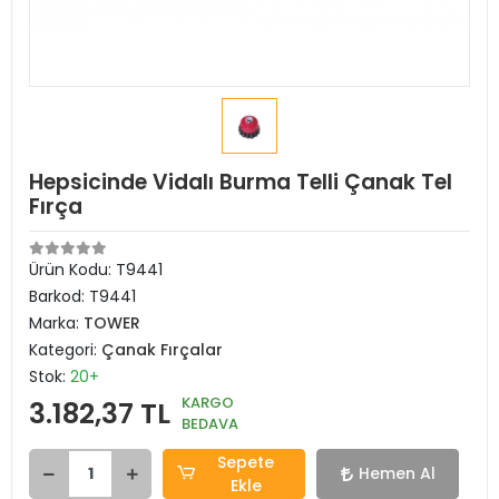
Hepsicinde Vidalı Burma Telli Çanak Tel
Fırça
Ürün Kodu:
T9441
Barkod:
T9441
Marka:
TOWER
Kategori:
Çanak Fırçalar
Stok:
20+
KARGO
3.182,37 TL
BEDAVA
Sepete
Hemen Al
Ekle