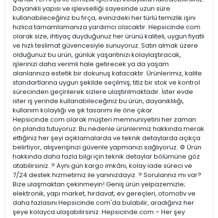
Dayanıklı yapısı ve işlevselliği sayesinde uzun süre
kullanabileceğiniz bu fırça, evinizdeki her türlü temizlik işini
hızlıca tamamlamanıza yardımcı olacaktır. Hepsicinde.com
olarak size, ihtiyaç duyduğunuz her ürünü kaliteli, uygun fiyatlı
ve hızlı teslimat güvencesiyle sunuyoruz. Satın almak üzere
olduğunuz bu ürün, günlük yaşantınızı kolaylaştıracak,
işlerinizi daha verimli hale getirecek ya da yaşam
alanlarınıza estetik bir dokunuş katacaktır. Ürünlerimiz, kalite
standartlarına uygun şekilde seçilmiş, titiz bir stok ve kontrol
sürecinden geçirilerek sizlere ulaştırılmaktadır. İster evde
ister iş yerinde kullanabileceğiniz bu ürün, dayanıklılığı,
kullanım kolaylığı ve şık tasarımı ile öne çıkar.
Hepsicinde.com olarak müşteri memnuniyetini her zaman
ön planda tutuyoruz. Bu nedenle ürünlerimiz hakkında merak
ettiğiniz her şeyi açıklamalarda ve teknik detaylarda açıkça
belirtiyor, alışverişinizi güvenle yapmanızı sağlıyoruz. ⚙️ Ürün
hakkında daha fazla bilgi için teknik detaylar bölümüne göz
atabilirsiniz. ? Aynı gün kargo imkânı, kolay iade süreci ve
7/24 destek hizmetimiz ile yanınızdayız. ? Sorularınız mı var?
Bize ulaşmaktan çekinmeyin! Geniş ürün yelpazemizle;
elektronik, yapı market, hırdavat, ev gereçleri, otomotiv ve
daha fazlasını Hepsicinde.com'da bulabilir, aradığınız her
şeye kolayca ulaşabilirsiniz. Hepsicinde.com – Her şey