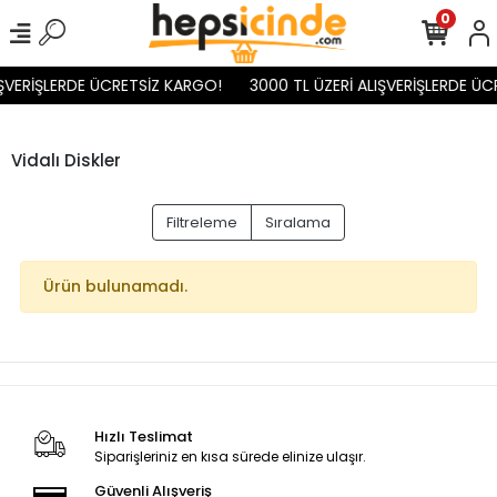
0
IŞVERİŞLERDE ÜCRETSİZ KARGO!
3000 TL ÜZERİ ALIŞVERİŞLERDE ÜC
Vidalı Diskler
Filtreleme
Sıralama
Ürün bulunamadı.
Hızlı Teslimat
Siparişleriniz en kısa sürede elinize ulaşır.
Güvenli Alışveriş