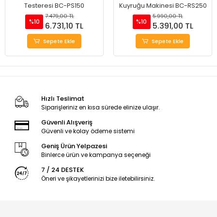
Testeresi BC-PS150
Kuyruğu Makinesi BC-RS250
7.479,00 TL
5.990,00 TL
%10
%10
6.731,10 TL
5.391,00 TL
Sepete Ekle
Sepete Ekle
Hızlı Teslimat
Siparişleriniz en kısa sürede elinize ulaşır.
Güvenli Alışveriş
Güvenli ve kolay ödeme sistemi
Geniş Ürün Yelpazesi
Binlerce ürün ve kampanya seçeneği
7 / 24 DESTEK
Öneri ve şikayetlerinizi bize iletebilirsiniz.