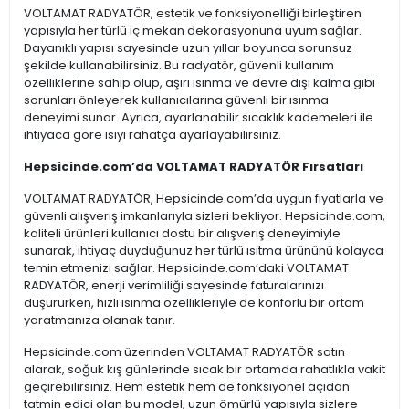
VOLTAMAT RADYATÖR, estetik ve fonksiyonelliği birleştiren
yapısıyla her türlü iç mekan dekorasyonuna uyum sağlar.
Dayanıklı yapısı sayesinde uzun yıllar boyunca sorunsuz
şekilde kullanabilirsiniz. Bu radyatör, güvenli kullanım
özelliklerine sahip olup, aşırı ısınma ve devre dışı kalma gibi
sorunları önleyerek kullanıcılarına güvenli bir ısınma
deneyimi sunar. Ayrıca, ayarlanabilir sıcaklık kademeleri ile
ihtiyaca göre ısıyı rahatça ayarlayabilirsiniz.
Hepsicinde.com’da VOLTAMAT RADYATÖR Fırsatları
VOLTAMAT RADYATÖR, Hepsicinde.com’da uygun fiyatlarla ve
güvenli alışveriş imkanlarıyla sizleri bekliyor. Hepsicinde.com,
kaliteli ürünleri kullanıcı dostu bir alışveriş deneyimiyle
sunarak, ihtiyaç duyduğunuz her türlü ısıtma ürününü kolayca
temin etmenizi sağlar. Hepsicinde.com’daki VOLTAMAT
RADYATÖR, enerji verimliliği sayesinde faturalarınızı
düşürürken, hızlı ısınma özellikleriyle de konforlu bir ortam
yaratmanıza olanak tanır.
Hepsicinde.com üzerinden VOLTAMAT RADYATÖR satın
alarak, soğuk kış günlerinde sıcak bir ortamda rahatlıkla vakit
geçirebilirsiniz. Hem estetik hem de fonksiyonel açıdan
tatmin edici olan bu model, uzun ömürlü yapısıyla sizlere