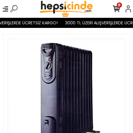
0
VERİŞLERDE ÜCRETSİZ KARGO!
3000 TL ÜZERİ ALIŞVERİŞLERDE ÜCR