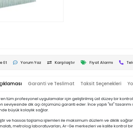
e Et
Yorum Yaz
Karşılaştır
Fiyat Alarmı
Tel
çıklaması
Garanti ve Teslimat
Taksit Seçenekleri
Yo
 tüm profesyonel uygulamalar için geliştirilmiş üst düzey bir kontrol
n seviyesinde dik açı ölçümünü garanti eder. İnce yapılı "kıl" tasarım
inde büyük kolaylık sağlar.
miştir ve hassas taşlama işlemleri ile maksimum düzlem ve diklik sağl
imalatı, metrolog laboratuvarları, Ar-Ge merkezleri ve kalite kontrol biri