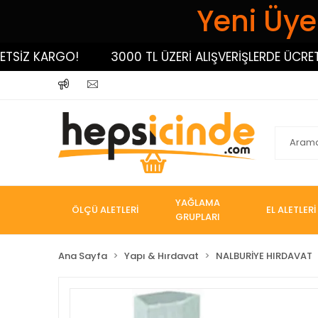
Yeni Üyel
İZ KARGO!
3000 TL ÜZERİ ALIŞVERİŞLERDE ÜCRETSİZ
YAĞLAMA
ÖLÇÜ ALETLERİ
EL ALETLERİ
GRUPLARI
Ana Sayfa
Yapı & Hırdavat
NALBURİYE HIRDAVAT