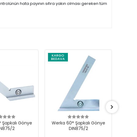
rolünün hata payının sıfıra yakın olması gereken tüm
KARGO
KARG
BEDAVA
BEDAV
° Şapkalı Gönye
Werka 60° Şapkalı Gönye
Wer
IN875/2
DIN875/2