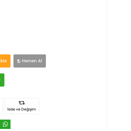
Ekle
Hemen Al
R
İade ve Değişim