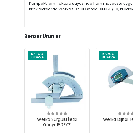
Kompakt form faktörü sayesinde hem masaüstü uygulam
kritik alanlarda Werka 90° Kıl Gönye DIN875/00, kullanı
Benzer Ürünler
KARGO
KARGO
BEDAVA
BEDAVA
Werka Sürgülü İletki
Werka Dijital İ
Gönye180°X2'