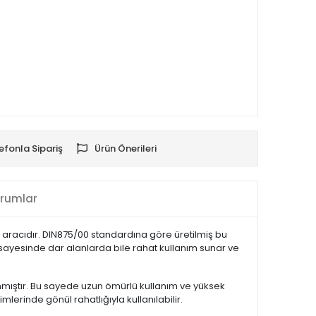
efonla Sipariş
Ürün Önerileri
rumlar
 aracıdır. DIN875/00 standardına göre üretilmiş bu
ı sayesinde dar alanlarda bile rahat kullanım sunar ve
anmıştır. Bu sayede uzun ömürlü kullanım ve yüksek
mlerinde gönül rahatlığıyla kullanılabilir.