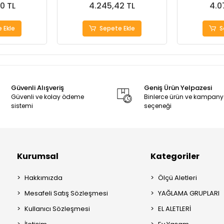
0 TL
4.245,42 TL
4.0
 Ekle
Sepete Ekle
S
Güvenli Alışveriş
Geniş Ürün Yelpazesi
Güvenli ve kolay ödeme
Binlerce ürün ve kampan
sistemi
seçeneği
Kurumsal
Kategoriler
Hakkımızda
Ölçü Aletleri
Mesafeli Satış Sözleşmesi
YAĞLAMA GRUPLARI
Kullanıcı Sözleşmesi
EL ALETLERİ