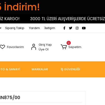
5 İndirim!
KARGO!
3000 TL ÜZERİ ALIŞVERİŞLERDE ÜCRETSİZ KA
Sipariş Takip
Yardım
İletişim
0
Giriş Yap
Favorilerim
Sepetim
Üye Ol
TO & SANAYİ
MARKALAR
İŞ GÜVENLİĞİ
DIN875/00