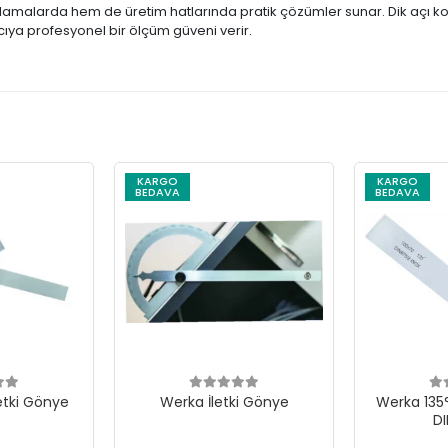
alarda hem de üretim hatlarında pratik çözümler sunar. Dik açı kont
cıya profesyonel bir ölçüm güveni verir.
KARGO
KARGO
BEDAVA
BEDAVA
letki Gönye
Werka İletki Gönye
Werka 135
D