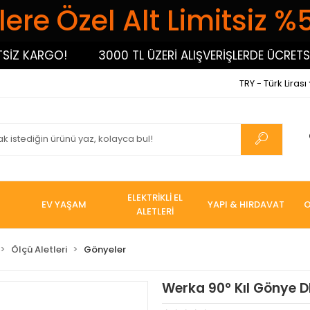
ere Özel Alt Limitsiz %
 KARGO!
3000 TL ÜZERİ ALIŞVERİŞLERDE ÜCRETSİZ 
TRY - Türk Lirası
ELEKTRİKLİ EL
EV YAŞAM
YAPI & HIRDAVAT
O
ALETLERİ
Ölçü Aletleri
Gönyeler
Werka 90° Kıl Gönye 