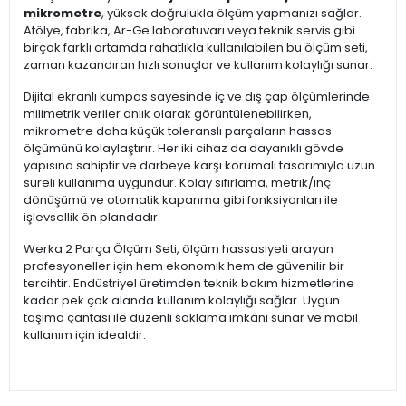
mikrometre
, yüksek doğrulukla ölçüm yapmanızı sağlar.
Atölye, fabrika, Ar-Ge laboratuvarı veya teknik servis gibi
birçok farklı ortamda rahatlıkla kullanılabilen bu ölçüm seti,
zaman kazandıran hızlı sonuçlar ve kullanım kolaylığı sunar.
Dijital ekranlı kumpas sayesinde iç ve dış çap ölçümlerinde
milimetrik veriler anlık olarak görüntülenebilirken,
mikrometre daha küçük toleranslı parçaların hassas
ölçümünü kolaylaştırır. Her iki cihaz da dayanıklı gövde
yapısına sahiptir ve darbeye karşı korumalı tasarımıyla uzun
süreli kullanıma uygundur. Kolay sıfırlama, metrik/inç
dönüşümü ve otomatik kapanma gibi fonksiyonları ile
işlevsellik ön plandadır.
Werka 2 Parça Ölçüm Seti, ölçüm hassasiyeti arayan
profesyoneller için hem ekonomik hem de güvenilir bir
tercihtir. Endüstriyel üretimden teknik bakım hizmetlerine
kadar pek çok alanda kullanım kolaylığı sağlar. Uygun
taşıma çantası ile düzenli saklama imkânı sunar ve mobil
kullanım için idealdir.