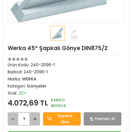
Werka 45° Şapkalı Gönye DIN875/2
Ürün Kodu:
240-2096-1
Barkod:
240-2096-1
Marka:
WERKA
Kategori:
Gönyeler
Stok:
20+
KARGO
4.072,69 TL
BEDAVA
Sepete
Hemen Al
Ekle