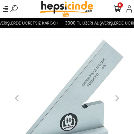
0
VERİŞLERDE ÜCRETSİZ KARGO!
3000 TL ÜZERİ ALIŞVERİŞLERDE ÜCR