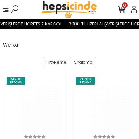
0
ŞVERİŞLERDE ÜCRETSİZ KARGO!
3000 TL ÜZERİ ALIŞVERİŞLERDE ÜC
Werka
Filtreleme
Sıralama
KARGO
KARGO
BEDAVA
BEDAVA