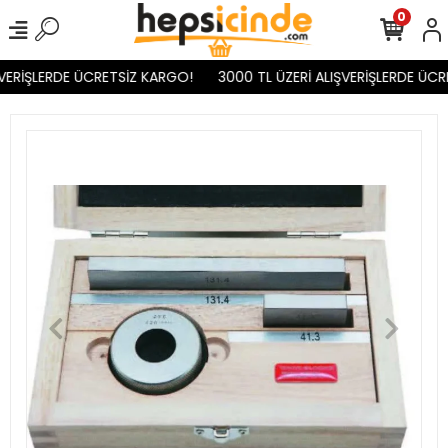
0
VERİŞLERDE ÜCRETSİZ KARGO!
3000 TL ÜZERİ ALIŞVERİŞLERDE ÜCR