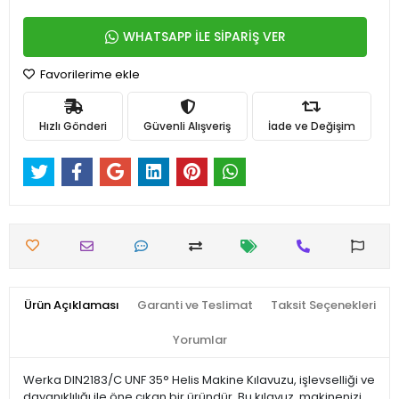
WHATSAPP İLE SİPARİŞ VER
Favorilerime ekle
Hızlı Gönderi
Güvenli Alışveriş
İade ve Değişim
Ürün Açıklaması
Garanti ve Teslimat
Taksit Seçenekleri
Yorumlar
Werka DIN2183/C UNF 35° Helis Makine Kılavuzu, işlevselliği ve
dayanıklılığı ile öne çıkan bir üründür. Bu kılavuz, makinenizi