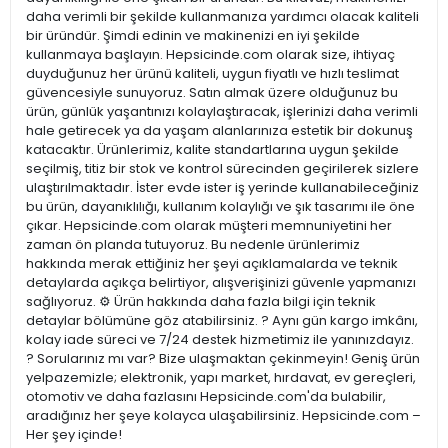
daha verimli bir şekilde kullanmanıza yardımcı olacak kaliteli
bir üründür. Şimdi edinin ve makinenizi en iyi şekilde
kullanmaya başlayın. Hepsicinde.com olarak size, ihtiyaç
duyduğunuz her ürünü kaliteli, uygun fiyatlı ve hızlı teslimat
güvencesiyle sunuyoruz. Satın almak üzere olduğunuz bu
ürün, günlük yaşantınızı kolaylaştıracak, işlerinizi daha verimli
hale getirecek ya da yaşam alanlarınıza estetik bir dokunuş
katacaktır. Ürünlerimiz, kalite standartlarına uygun şekilde
seçilmiş, titiz bir stok ve kontrol sürecinden geçirilerek sizlere
ulaştırılmaktadır. İster evde ister iş yerinde kullanabileceğiniz
bu ürün, dayanıklılığı, kullanım kolaylığı ve şık tasarımı ile öne
çıkar. Hepsicinde.com olarak müşteri memnuniyetini her
zaman ön planda tutuyoruz. Bu nedenle ürünlerimiz
hakkında merak ettiğiniz her şeyi açıklamalarda ve teknik
detaylarda açıkça belirtiyor, alışverişinizi güvenle yapmanızı
sağlıyoruz. ⚙️ Ürün hakkında daha fazla bilgi için teknik
detaylar bölümüne göz atabilirsiniz. ? Aynı gün kargo imkânı,
kolay iade süreci ve 7/24 destek hizmetimiz ile yanınızdayız.
? Sorularınız mı var? Bize ulaşmaktan çekinmeyin! Geniş ürün
yelpazemizle; elektronik, yapı market, hırdavat, ev gereçleri,
otomotiv ve daha fazlasını Hepsicinde.com'da bulabilir,
aradığınız her şeye kolayca ulaşabilirsiniz. Hepsicinde.com –
Her şey içinde!